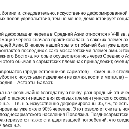
богини и, следовательно, искусственно деформированной г
ых полов удовольствия, тем не менее, демонстрирует соци
 деформации черепа в Средней Азии относятся к V-III вв.
ция черепа сначала практиковалась в сакских племенах Ю
дней Азии. В начале нашей эры этот обычай был уже широк
 контактов последних с сако-массагетскими племенами. Эт
ижнего Востока, которые осуществлялись через Среднюю Аз
 этого обычая в сарматских племенах принадлежит, очевид
авроматов (предшественников сарматов) – каменные стелл
убости с искусными изделиями из камня, кости и металла) 
родия – Астарты-Балаат.
л на чрезвычайно благодатную почву: разнородный этничес
щей опасности нашествия кочевых племен гуннского союза
 н.э. – I в. н.э. искусственно деформированы 35,7%, то есть
ормированы уже около 90% черепов. Это позволяет считать 
позднесарматского населения Поволжья. Позднесарматски
актеризуется также стандартизацией погребений, что свид
 века н.э.