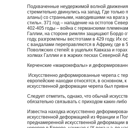
Подхваченные неудержимой волной движения г
стремительно двинулись на запад. Где только 
аланы) со странными, наводившими на врага
стиль». 371 год – нападение на остготов Севе
402-405 годы – война с германскими племенами
Галлии, на стороне римлян защищают Бордо от 
году, разгромлены вестготами в 429 году. Их о
с вандалами переправляются в Африку, где в 
Поволжских степей: в ущельях Кавказа и горах
холмах Галлии и в жарких песках Северной Аф
Керченские «макрокефалы» и деформированные ч
Искусственно деформированные черепа с терр
европейские находки относятся, в основном, 
искусственной деформации черепа был привнес
Следует отметить, однако, что обычай искусст
обязательно связывать с приходом каких-либо 
Известна находка искусственно деформированно
искусственной деформацией из Франции и Польш
преднамеренной искусственной деформации в 
черепов в Европе, начиная c IX века н.э. по