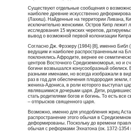
Существуют отдельные сообщения о возможно
наиболее древние искусственно деформированн
(Лахиш). Найденные на территории Ливана, Кип
исключительно женскими. Остров Кипр лежит л
исследования 15 мужских черепов, датируемы
вывод о возможной первой колонизации Кипр
Согласно Дж. Фрэзеру (1984) [8], именно Биб
ведущим и наиболее распространенным на Бли
поклонялись Афродите, вернее ее семитическо
центров Восточного Средиземноморья, но и сч
богини возвышался конусообразный обелиск. 
разными именами, но всегда изображали в вид
раз в год для обеспечения плодородия земли,
жениха-Адониса, в роли которого выступал ца
являвшимися дочерьми царя. Дети, родившиеся
стать родителями богов и богинь. То есть все
– отпрысков священного царя.
Возможно, именно для уподобления жриц Аста
распространение этого обычая в Средиземном
деформированы. Поскольку до времени правле
обычая с реформами Эхнатона (ок. 1372-1354 гг.