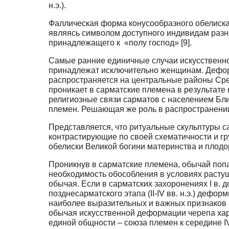
н.э.).
Фаллическая форма конусообразного обелиска 
являясь символом доступного индивидам разн
принадлежащего к «полу господ» [9].
Самые ранние единичные случаи искусственной
принадлежат исключительно женщинам. Деформа
распространяется на центральные районы Сре
проникает в сарматские племена в результате
религиозные связи сарматов с населением Бл
племен. Решающая же роль в распространении
Представляется, что ритуальные скульптуры с
контрастирующие по своей схематичности и гр
обелиски Великой богини материнства и плодо
Проникнув в сарматские племена, обычай попа
необходимость обособления в условиях расту
обычая. Если в сарматских захоронениях I в. до
позднесарматского этапа (II-IV вв. н.э.) деф
наиболее выразительных и важных признаков 
обычая искусственной деформации черепа хар
единой общности – союза племен к середине IV