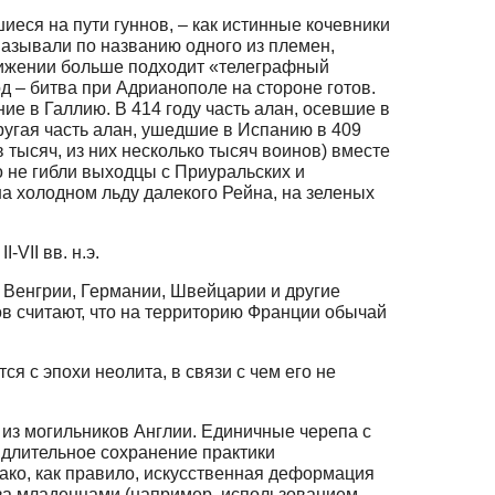
ся на пути гуннов, – как истинные кочевники
 называли по названию одного из племен,
вижении больше подходит «телеграфный
од – битва при Адрианополе на стороне готов.
ие в Галлию. В 414 году часть алан, осевшие в
Другая часть алан, ушедшие в Испанию в 409
в тысяч, из них несколько тысяч воинов) вместе
о не гибли выходцы с Приуральских и
на холодном льду далекого Рейна, на зеленых
VII вв. н.э.
Венгрии, Германии, Швейцарии и другие
ов считают, что на территорию Франции обычай
я с эпохи неолита, в связи с чем его не
м из могильников Англии. Единичные черепа с
е длительное сохранение практики
ако, как правило, искусственная деформация
а за младенцами (например, использованием