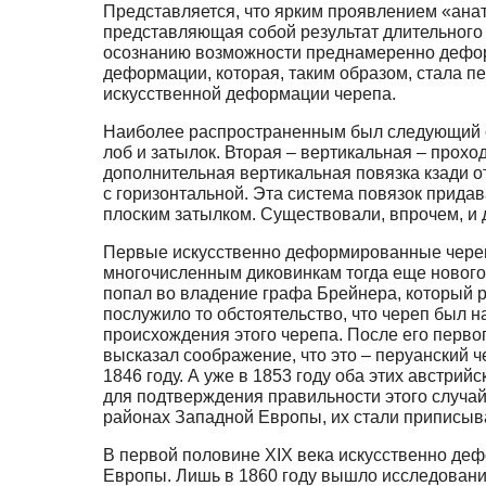
Представляется, что ярким проявлением «ана
представляющая собой результат длительного 
осознанию возможности преднамеренно дефор
деформации, которая, таким образом, стала 
искусственной деформации черепа.
Наиболее распространенным был следующий сп
лоб и затылок. Вторая – вертикальная – прох
дополнительная вертикальная повязка кзади о
с горизонтальной. Эта система повязок прид
плоским затылком. Существовали, впрочем, и
Первые искусственно деформированные черепа
многочисленным диковинкам тогда еще нового 
попал во владение графа Брейнера, который р
послужило то обстоятельство, что череп был 
происхождения этого черепа. После его перв
высказал соображение, что это – перуанский 
1846 году. А уже в 1853 году оба этих австри
для подтверждения правильности этого случа
районах Западной Европы, их стали приписыват
В первой половине XIX века искусственно де
Европы. Лишь в 1860 году вышло исследование