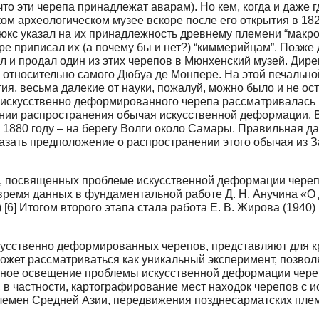
то эти черепа принадлежат аварам). Но кем, когда и даже г
ком археологическом музее вскоре после его открытия в 18
юкс указал на их принадлежность древнему племени “макро
е приписал их (а почему бы и нет?) “киммерийцам”. Позже
ал и продал один из этих черепов в Мюнхенский музей. Дир
 относительно самого Дюбуа де Монпере. На этой печально
тия, весьма далекие от науки, пожалуй, можно было и не о
) искусственно деформированного черепа рассматривалась в
ении распространения обычая искусственной деформации. 
 1880 году – на берегу Волги около Самары. Правильная да
казать предположение о распространении этого обычая из 
, посвященных проблеме искусственной деформации черепа
время данных в фундаментальной работе Д. Н. Анучина «
[6] Итогом второго этапа стала работа Е. В. Жирова (1940) 
усственно деформированных черепов, представляют для кр
ожет рассматриваться как уникальный эксперимент, позв
льное освещение проблемы искусственной деформации чере
, в частности, картографирование мест находок черепов с
емен Средней Азии, передвижения позднесарматских плем