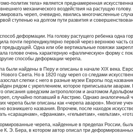
томо-политик тела» является преднамеренная искусственн
внешнего механического воздействия на растущую голову. 
мировать череп, очевидно, явились многочисленные случ
первой ступенью на долгом пути развития и совершенство
особ деформации. На голову растущего ребенка одна гор
одила почти перпендикулярно первой через верхнюю часть 
т предыдущей. Одна или обе вертикальные повязки закрепл
авала голове очень характерную «фаллическую» форму с п
 другие способы деформации черепа.
 были найдены в Перу и описаны в начале XIX века. Европ
Нового Света. Но в 1820 году череп со следами искусств
азослал слепки с него в разные музеи Европы под названи
найден рядом с укреплением, которое приписывали аварам.
ого описания шведским антропологом и анатомом Адольфом
череп, случайно попавший в Австрию. Однако аналогичный 
йских черепа были описаны как «черепа аваров». Многие уче
йно возникшего названия. Впрочем, после находок искусст
ь «сарацинам», «франкам», «гельветам», «кельтам», «готам
формированные черепа, найденные в пределах России, был
 К. Э. Бера, в котором автор описал три деформированных