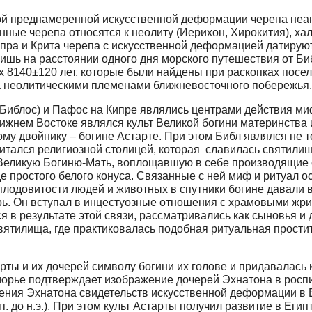
й преднамеренной искусственной деформации черепа неанд
ые черепа относятся к неолиту (Иерихон, Хирокития), хал
ра и Крита черепа с искусственной деформацией датируются
ишь на расстоянии одного дня морского путешествия от Биб
х 8140±120 лет, которые были найдены при раскопках посе
а неолитическими племенами ближневосточного побережья.
л (Библос) и Пафос на Кипре являлись центрами действия 
жнем Востоке являлся культ Великой богини материнства 
му двойнику – богине Астарте. При этом Библ являлся не т
итался религиозной столицей, которая славилась святилище
Великую Богиню-Мать, воплощавшую в себе производящие 
е простого белого конуса. Связанные с ней миф и ритуал о
 плодовитости людей и животных в спутники богине давали
рь. Он вступал в инцестуозные отношения с храмовыми жри
 в результате этой связи, рассматривались как сыновья и
 святилища, где практиковалась подобная ритуальная прост
рты и их дочерей символу богини их голове и придавалась
орье подтверждает изображение дочерей Эхнатона в росп
ния Эхнатона свидетельств искусственной деформации в Ег
 до н.э.). При этом культ Астарты получил развитие в Египте