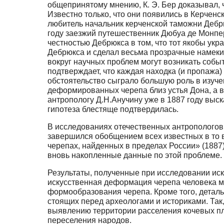
общепринятому мнению, К. Э. Бер доказывал, ч
Известно только, что они появились в Керченс
любитель начальник керченской таможни Дебр
году заезжий путешественник Дюбуа де Монпер
честностью Дебрюкса в том, что тот якобы укр
Дебрюкса и сделал весьма прозрачные намеки
вокруг научных проблем могут возникать собы
подтверждает, что каждая находка (и пропажа
обстоятельство сыграло большую роль в изуч
деформированных черепа близ устья Дона, а в
антропологу Д.Н.Анучину уже в 1887 году выс
гипотеза блестяще подтвердилась.
В исследованиях отечественных антропологов
завершился обобщением всех известных в то 
черепах, найденных в пределах России» (1887) 
вновь накопленные данные по этой проблеме.
Результаты, полученные при исследовании иск
искусственная деформация черепа человека м
формообразования черепа. Кроме того, дета
стоящих перед археологами и историками. Так
выявлению территории расселения кочевых пл
переселения народов.