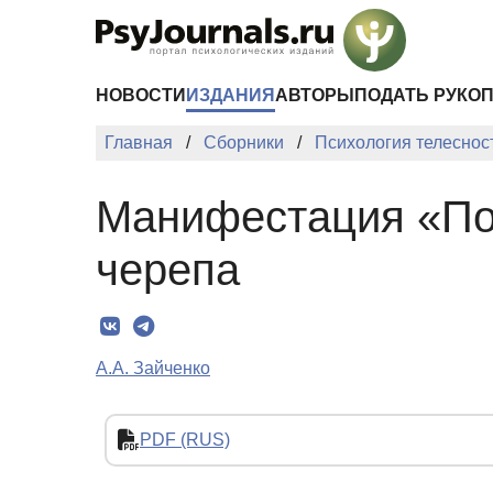
Перейти к основному содержанию
НОВОСТИ
ИЗДАНИЯ
АВТОРЫ
ПОДАТЬ РУКО
Главная
Сборники
Психология телесност
Манифестация «По
черепа
А.А. Зайченко
PDF (RUS)