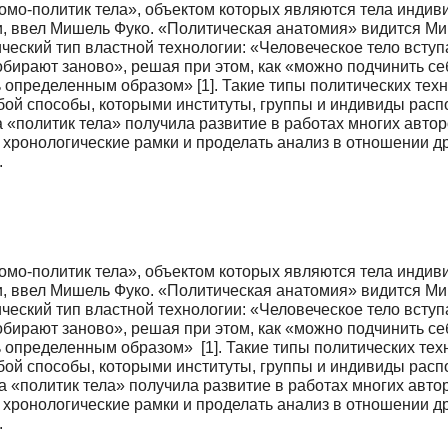
мо-политик тела», объектом которых являются тела индиви
ии, ввел Мишель Фуко. «Политическая анатомия» видится 
еский тип властной технологии: «Человеческое тело вступ
бирают заново», решая при этом, как «можно подчинить себе
ь определенным образом» [1]. Такие типы политических техн
ой способы, которыми институты, группы и индивиды расп
 «политик тела» получила развитие в работах многих авто
хронологические рамки и проделать анализ в отношении др
.
мо-политик тела», объектом которых являются тела индиви
ии, ввел Мишель Фуко. «Политическая анатомия» видится 
еский тип властной технологии: «Человеческое тело вступ
бирают заново», решая при этом, как «можно подчинить себе
ь определенным образом» [1]. Такие типы политических техн
ой способы, которыми институты, группы и индивиды расп
а «политик тела» получила развитие в работах многих авт
хронологические рамки и проделать анализ в отношении др
.