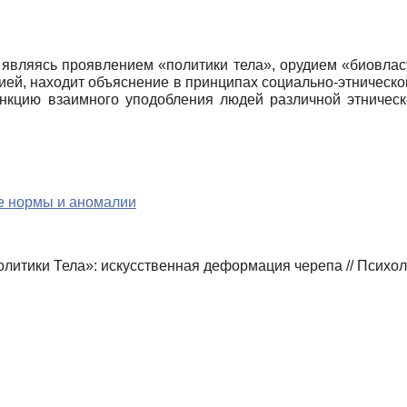
 являясь проявлением «политики тела», орудием «биовла
ией, находит объяснение в принципах социально-этнической
 функцию взаимного уподобления людей различной этничес
ые нормы и аномалии
итики Тела»: искусственная деформация черепа // Психоло