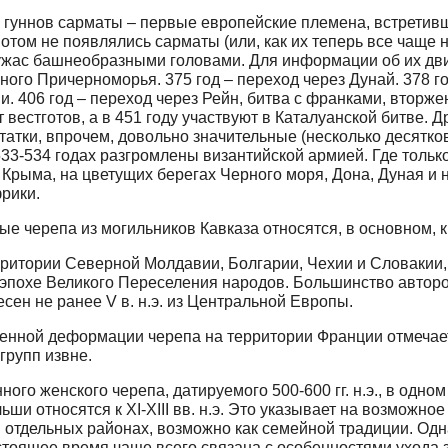
уннов сарматы – первые европейские племена, встретившие
потом не появлялись сарматы (или, как их теперь все чаще
 ужас башнеобразными головами. Для информации об их д
рного Причерноморья. 375 год – переход через Дунай. 378 г
. 406 год – переход через Рейн, битва с франками, вторжен
вестготов, а в 451 году участвуют в Каталуанской битве. 
статки, впрочем, довольно значительные (несколько десятко
533-534 годах разгромлены византийской армией. Где тольк
 Крыма, на цветущих берегах Черного моря, Дона, Дуная и 
рики.
ерепа из могильников Кавказа относятся, в основном, к II-
итории Северной Молдавии, Болгарии, Чехии и Словакии, 
к эпохе Великого Переселения народов. Большинство автор
ен не ранее V в. н.э. из Центральной Европы.
венной деформации черепа на территории Франции отмечаетс
групп извне.
го женского черепа, датируемого 500-600 гг. н.э., в одно
и относятся к XI-XIII вв. н.э. Это указывает на возможно
отдельных районах, возможно как семейной традиции. Одн
 настоящее время чаще всего связана с особенностями уход