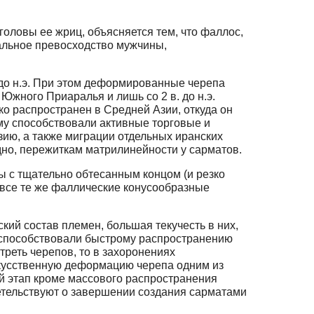
оловы ее жриц, объясняется тем, что фаллос,
альное превосходство мужчины,
 до н.э. При этом деформированные черепа
жного Приаралья и лишь со 2 в. до н.э.
о распространен в Средней Азии, откуда он
ому способствовали активные торговые и
ию, а также миграции отдельных иранских
но, пережиткам матрилинейности у сарматов.
ы с тщательно обтесанным концом (и резко
– все те же фаллические конусообразные
кий состав племен, большая текучесть в них,
 способствовали быстрому распространению
 треть черепов, то в захоронениях
искусственную деформацию черепа одним из
й этап кроме массового распространения
етельствуют о завершении создания сарматами