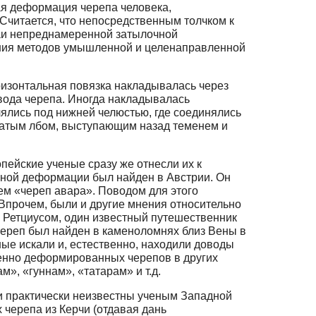
ая деформация черепа человека,
Считается, что непосредственным толчком к
аи непреднамеренной затылочной
вания методов умышленной и целенаправленной
изонтальная повязка накладывалась через
свода черепа. Иногда накладывалась
ялись под нижней челюстью, где соединялись
окатым лбом, выступающим назад теменем и
ейские ученые сразу же отнесли их к
енной деформации был найден в Австрии. Он
ем «череп авара». Поводом для этого
 Впрочем, были и другие мнения относительно
 Ретциусом, один известный путешественник
череп был найден в каменоломнях близ Вены в
ные искали и, естественно, находили доводы
венно деформированных черепов в других
», «гуннам», «татарам» и т.д.
и практически неизвестны ученым Западной
 черепа из Керчи (отдавая дань