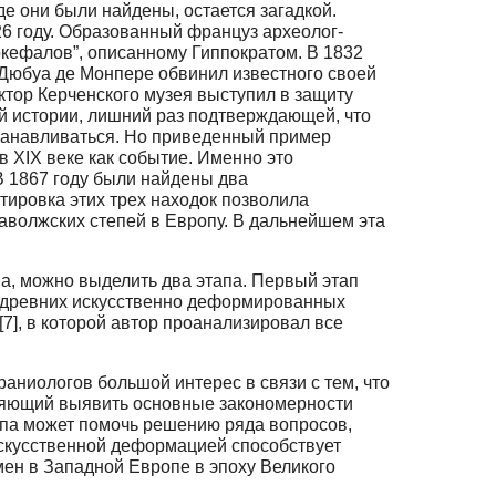
де они были найдены, остается загадкой.
26 году. Образованный француз археолог-
кефалов”, описанному Гиппократом. В 1832
 Дюбуа де Монпере обвинил известного своей
ектор Керченского музея выступил в защиту
й истории, лишний раз подтверждающей, что
станавливаться. Но приведенный пример
 XIX веке как событие. Именно это
В 1867 году были найдены два
тировка этих трех находок позволила
Заволжских степей в Европу. В дальнейшем эта
, можно выделить два этапа. Первый этап
О древних искусственно деформированных
[7], в которой автор проанализировал все
аниологов большой интерес в связи с тем, что
оляющий выявить основные закономерности
па может помочь решению ряда вопросов,
 искусственной деформацией способствует
ен в Западной Европе в эпоху Великого