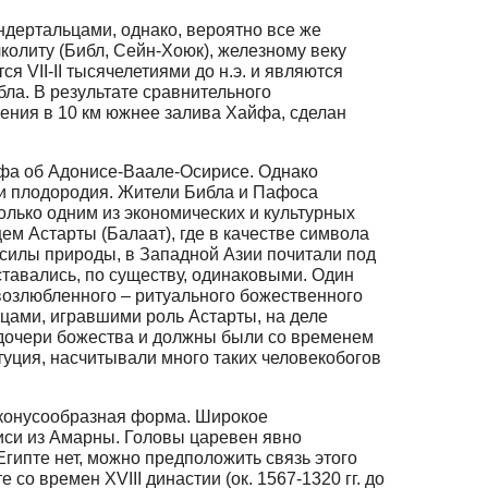
ертальцами, однако, вероятно все же
колиту (Библ, Сейн-Хоюк), железному веку
 VII-II тысячелетиями до н.э. и являются
ла. В результате сравнительного
ления в
10 км
южнее залива Хайфа, сделан
мифа об Адонисе-Ваале-Осирисе. Однако
и плодородия. Жители Библа и Пафоса
олько одним из экономических и культурных
м Астарты (Балаат), где в качестве символа
силы природы, в Западной Азии почитали под
ставались, по существу, одинаковыми. Один
 возлюбленного – ритуального божественного
цами, игравшими роль Астарты, на деле
 дочери божества и должны были со временем
итуция, насчитывали много таких человекобогов
 конусообразная форма. Широкое
иси из Амарны. Головы царевен явно
ипте нет, можно предположить связь этого
 со времен XVIII династии (ок. 1567-1320 гг. до