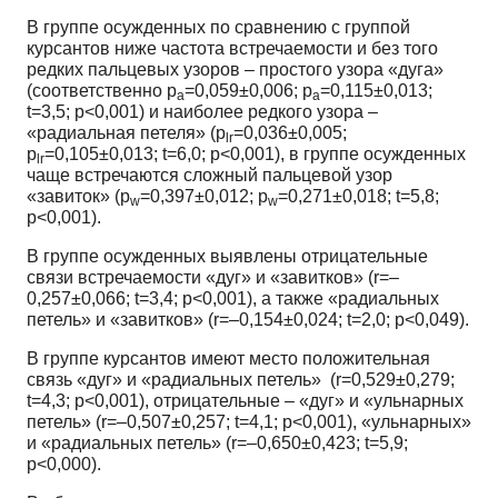
В группе осужденных по сравнению с группой
курсантов ниже частота встречаемости и без того
редких пальцевых узоров – простого узора «дуга»
(соответственно р
=0,059±0,006; р
=0,115±0,013;
a
a
t=3,5; p<0,001) и наиболее редкого узора –
«радиальная петеля» (р
=0,036±0,005;
lr
р
=0,105±0,013; t=6,0; p<0,001), в группе осужденных
lr
чаще встречаются сложный пальцевой узор
«завиток» (р
=0,397±0,012; р
=0,271±0,018; t=5,8;
w
w
p<0,001).
В группе осужденных выявлены отрицательные
связи встречаемости «дуг» и «завитков» (r=–
0,257±0,066; t=3,4; p<0,001), а также «радиальных
петель» и «завитков» (r=–0,154±0,024; t=2,0; p<0,049).
В группе курсантов имеют место положительная
связь «дуг» и «радиальных петель» (r=0,529±0,279;
t=4,3; p<0,001), отрицательные – «дуг» и «ульнарных
петель» (r=–0,507±0,257; t=4,1; p<0,001), «ульнарных»
и «радиальных петель» (r=–0,650±0,423; t=5,9;
p<0,000).