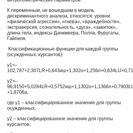
К переменным, не вошедшим в модель
дискриминантного анализа, относятся: уровни
«физической агрессии», «гнева», «враждебности»,
экстраверсия, сознательность, «дуга», «завиток»,
длина тела, индексы Данкмеера, Полла, Фуругаты,
Гайпеля.
Классификационные функции для каждой группы
(осужденных, курсантов):
у1=–
102,787+2,307LR+0,643иш+1,302о+1,256n+0,634LU+0,71
у2=–
96,9150+5,0284LR+0,5752иш+1,1302о+1,1366n+0,7903L
+1,8706a,
где y1 – классифицированное значение для группы
осужденных;
y2 – классифицированное значение для группы
курсантов;