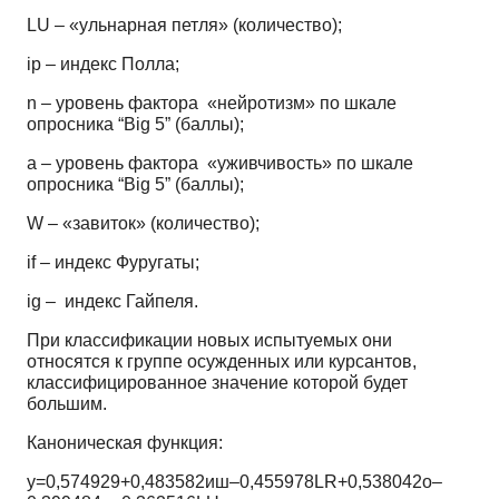
LU – «ульнарная петля» (количество);
ip – индекс Полла;
n – уровень фактора «нейротизм» по шкале
опросника “Big
5”
(баллы);
a – уровень фактора «уживчивость» по шкале
опросника “Big
5”
(баллы);
W – «завиток» (количество);
if – индекс Фуругаты;
ig – индекс Гайпеля.
При классификации новых испытуемых они
относятся к группе осужденных или курсантов,
классифицированное значение которой будет
большим.
Каноническая функция:
у=0,574929+0,483582иш–0,455978LR+0,538042o–