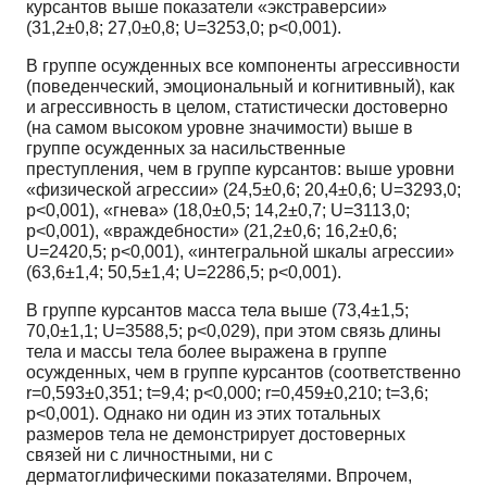
курсантов выше показатели «экстраверсии»
(31,2±0,8; 27,0±0,8; U=3253,0; p<0,001).
В группе осужденных все компоненты агрессивности
(поведенческий, эмоциональный и когнитивный), как
и агрессивность в целом, статистически достоверно
(на самом высоком уровне значимости) выше в
группе осужденных за насильственные
преступления, чем в группе курсантов: выше уровни
«физической агрессии» (24,5±0,6; 20,4±0,6; U=3293,0;
p<0,001), «гнева» (18,0±0,5; 14,2±0,7; U=3113,0;
p<0,001), «враждебности» (21,2±0,6; 16,2±0,6;
U=2420,5; p<0,001), «интегральной шкалы агрессии»
(63,6±1,4; 50,5±1,4; U=2286,5; p<0,001).
В группе курсантов масса тела выше (73,4±1,5;
70,0±1,1; U=3588,5; p<0,029), при этом связь длины
тела и массы тела более выражена в группе
осужденных, чем в группе курсантов (соответственно
r=0,593±0,351; t=9,4; p<0,000; r=0,459±0,210; t=3,6;
p<0,001). Однако ни один из этих тотальных
размеров тела не демонстрирует достоверных
связей ни с личностными, ни с
дерматоглифическими показателями. Впрочем,