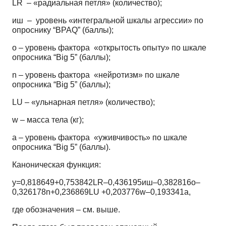
LR – «радиальная петля» (количество);
иш – уровень «интегральной шкалы агрессии» по
опроснику “BPAQ” (баллы);
o – уровень фактора «открытость опыту» по шкале
опросника “Big
5”
(баллы);
n – уровень фактора «нейротизм» по шкале
опросника “Big
5”
(баллы);
LU – «ульнарная петля» (количество);
w – масса тела (кг);
a – уровень фактора «уживчивость» по шкале
опросника “Big
5”
(баллы).
Каноническая функция:
у=0,818649+0,753842LR–0,436195иш–0,382816о–
0,326178n+0,236869LU +0,203776w–0,193341a,
где обозначения – см. выше.