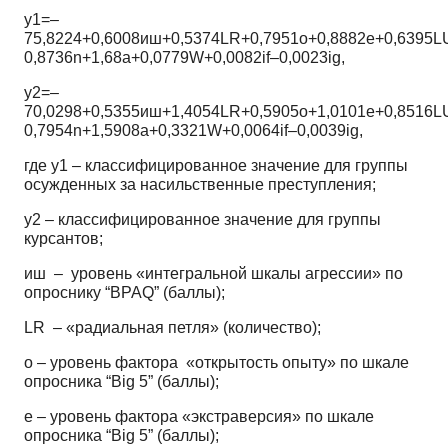
у1=–
75,8224+0,6008иш+0,5374LR+0,7951o+0,8882e+0,6395L
0,8736n+1,68a+0,0779W+0,0082if–0,0023ig,
у2=–
70,0298+0,5355иш+1,4054LR+0,5905o+1,0101e+0,8516L
0,7954n+1,5908a+0,3321W+0,0064if–0,0039ig,
где y1 – классифицированное значение для группы
осужденных за насильственные преступления;
y2 – классифицированное значение для группы
курсантов;
иш – уровень «интегральной шкалы агрессии» по
опроснику “BPAQ” (баллы);
LR – «радиальная петля» (количество);
o – уровень фактора «открытость опыту» по шкале
опросника “Big
5”
(баллы);
e – уровень фактора «экстраверсия» по шкале
опросника “Big
5”
(баллы);