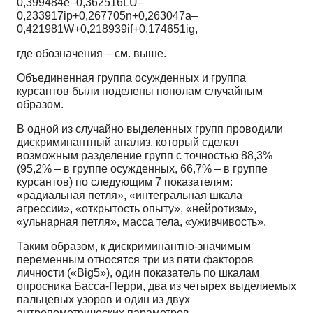
0,399484e–0,362516LU–
0,233917ip+0,267705n+0,263047a–
0,421981W+0,218939if+0,174651ig,
где обозначения – см. выше.
Объединенная группа осужденных и группа
курсантов были поделены пополам случайным
образом.
В одной из случайно выделенных групп проводили
дискриминантный анализ, который сделал
возможным разделение групп с точностью 88,3%
(95,2% – в группе осужденных, 66,7% – в группе
курсантов) по следующим 7 показателям:
«радиальная петля», «интегральная шкала
агрессии», «открытость опыту», «нейротизм»,
«ульнарная петля», масса тела, «уживчивость».
Таким образом, к дискриминантно-значимым
переменным относятся три из пяти факторов
личности («Big5»), один показатель по шкалам
опросника Басса-Перри, два из четырех выделяемых
пальцевых узоров и один из двух
антропометрических параметров.