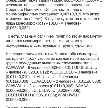
Обнаружен также вариант мономорфности «10А» у 1
человека, не выявленный ранее в популяциях
Среднего Поволжья. Общая частота лиц с
мономорфностью составляет 0,067±0,019, что ниже
«типичного» (9,95%). В группе курсантов отмечается
лишь мономорфность «10LU» у 4 человек
(0,066±0,032).
То есть, главным отличием групп по этому параметру
является мономорфность по «завиткам» у
осужденных, отсутствующая в группе курсантов.
Исследовались частоты «абсолютной» симметрии,
т.е. идентичности узоров на каждой паре пальцев. В
группе осужденных выявлены следующие типы:
WWWWW – 6 человек (0,033±0,013); LULULULULU –
5 человек (0,028±0,012); WLULULULU – 3 человека
(0,017±0,010); LUALULULU – 2 человека
(0,011±0,008); LUAALULU – 2 человека (0,011±0,008);
WWWWLU – 2 человека (0,011±0,008); AAAAA
(0,006±0,006); LULULUWLU (0,006±0,006);
LULRLULULU (0,006±0,006); WWLUWLU
(0,006±0,006).