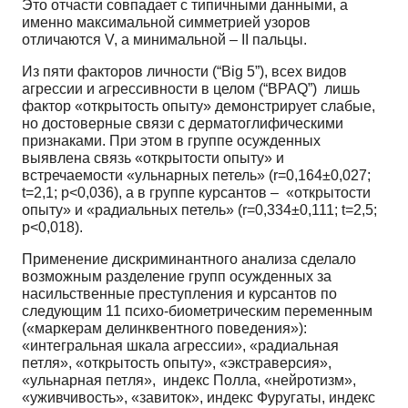
Это отчасти совпадает с типичными данными, а
именно максимальной симметрией узоров
отличаются V, а минимальной – II пальцы.
Из пяти факторов личности (“Big
5”
), всех видов
агрессии и агрессивности в целом (“BPAQ”) лишь
фактор «открытость опыту» демонстрирует слабые,
но достоверные связи с дерматоглифическими
признаками. При этом в группе осужденных
выявлена связь «открытости опыту» и
встречаемости «ульнарных петель» (r=0,164±0,027;
t=2,1; p<0,036), а в группе курсантов – «открытости
опыту» и «радиальных петель» (r=0,334±0,111; t=2,5;
p<0,018).
Применение дискриминантного анализа сделало
возможным разделение групп осужденных за
насильственные преступления и курсантов по
следующим 11 психо-биометрическим переменным
(«маркерам делинквентного поведения»):
«интегральная шкала агрессии», «радиальная
петля», «открытость опыту», «экстраверсия»,
«ульнарная петля», индекс Полла, «нейротизм»,
«уживчивость», «завиток», индекс Фуругаты, индекс