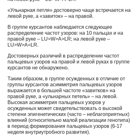
«Ульнарная петля» достоверно чаще встречается на
левой руке, а «завиток» – на правой.
В группе курсантов наблюдается следующее
распределение частот узоров: на 10 пальцах и на
правой руке – LU>W>А>LR; на левой руке –
LU>W>А=LR.
Достоверных различий в распределении частот
пальцевых узоров на правой и левой руках в группе
курсантов не обнаружено.
Таким образом, в группе осужденных в отличие от
группы курсантов асимметрия пальцевых узоров
выражается в большей частоте «завитков» на
правой руке, а «ульнарных петель» – на левой.
Высокая асимметрия пальцевых узоров у
осужденных может свидетельствовать о высокой
степени эпигенетических (часто – неблагоприятных)
влияний (относительно малой реализации генотипа)
в период формирования пальцевых узоров (6-17
неделя внутриутробного развития).