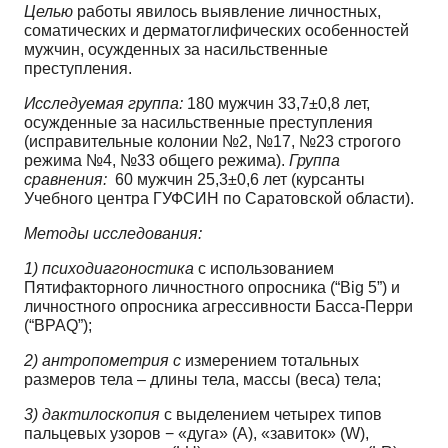
Целью
работы явилось выявление личностных,
соматических и дерматоглифических особенностей
мужчин, осужденных за насильственные
преступления.
Исследуемая группа:
180 мужчин 33,7±0,8 лет,
осужденные за насильственные преступления
(исправительные колонии №2, №17, №23 строгого
режима №4, №33 общего режима).
Группа
сравнения:
60 мужчин 25,3±0,6 лет (курсанты
Учебного центра ГУФСИН по Саратовской области).
Методы исследования:
1)
психодиагоностика
с использованием
Пятифакторного личностного опросника (“Big
5”
) и
личностного опросника агрессивности Басса-Перри
(“BPAQ”);
2) антропометрия с
измерением тотальных
размеров тела – длины тела, массы (веса) тела;
3) дактилоскопия
с выделением четырех типов
пальцевых узоров − «дуга» (А), «завиток» (W),