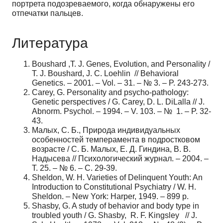
портрета подозреваемого, когда обнаружены его
отпечатки пальцев.
Литература
Boushard ,T. J. Genes, Evolution, and Personality /
T. J. Boushard, J. C. Loehlin // Behavioral
Genetics. – 2001. – Vol. – 31. – № 3. – P. 243-273.
Carey, G. Personality and psycho-pathology:
Genetic perspectives / G. Carey, D. L. DiLalla // J.
Abnorm. Psychol. – 1994. – V. 103. – № 1. – P. 32-
43.
Малых, С. Б., Природа индивидуальных
особенностей темперамента в подростковом
возрасте / С. Б. Малых, Е. Д. Гиндина, В. В.
Надысева // Психологический журнал. – 2004. –
Т. 25. – № 6. – С. 29-39.
Sheldon, W. H. Varieties of Delinquent Youth: An
Introduction to Constitutional Psychiatry / W. H.
Sheldon. – New York: Harper, 1949. – 899 p.
Shasby, G. A study of behavior and body type in
troubled youth / G. Shasby, R. F. Kingsley // J.