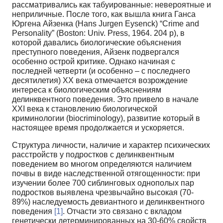
рассматривались как табуированные: невероятные и
неприличные. После того, как вышла книга Ганса
Юргена Айзенка (Hans Jurgen Eysenck) “Crime and
Personality” (Boston: Univ. Press, 1964. 204 p), в
которой давались биологические объяснения
преступного поведения, Айзенк подвергался
особенно острой критике. Однако начиная с
последней четверти (и особенно – с последнего
десятилетия) XX века отмечается возрождение
интереса к биологическим объяснениям
делинквентного поведения. Это привело в начале
XXI века к становлению биологической
криминологии (biocriminology), развитие который в
настоящее время продолжается и ускоряется.
Структура личности, наличие и характер психических
расстройств у подростков с делинквентным
поведением во многом определяются наличием
почвы в виде наследственной отягощенности: при
изучении более 700 сиблинговых однополых пар
подростков выявлена чрезвычайно высокая (70-
89%) наследуемость девиантного и делинквентного
поведения
[1]
. Отчасти это связано с вкладом
генетически детерминированных на 30-60% свойств