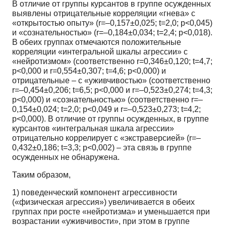
В отличие от группы курсантов в группе осужденных
выявлены отрицательные корреляции «гнева» с
«открытостью опыту» (r=–0,157±0,025; t=2,0; p<0,045)
и «сознательностью» (r=–0,184±0,034; t=2,4; p<0,018).
В обеих группах отмечаются положительные
корреляции «интегральной шкалы агрессии» с
«нейротизмом» (соответственно r=0,346±0,120; t=4,7;
p<0,000 и r=0,554±0,307; t=4,6; p<0,000) и
отрицательные – с «уживчивостью» (соответственно
r=–0,454±0,206; t=6,5; p<0,000 и r=–0,523±0,274; t=4,3;
p<0,000) и «сознательностью» (соответственно r=–
0,154±0,024; t=2,0; p<0,049 и r=–0,523±0,273; t=4,2;
p<0,000). В отличие от группы осужденных, в группе
курсантов «интегральная шкала агрессии»
отрицательно коррелирует с «экстраверсией» (r=–
0,432±0,186; t=3,3; p<0,002) – эта связь в группе
осужденных не обнаружена.
Таким образом,
1) поведенческий компонент агрессивности
(«физическая агрессия») увеличивается в обеих
группах при росте «нейротизма» и уменьшается при
возрастании «уживчивости», при этом в группе