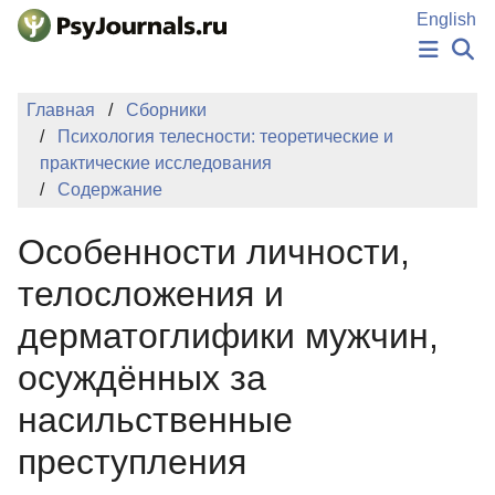
Перейти к основному содержанию
English
НОВОСТИ
Главная
Сборники
ИЗДАНИЯ
Психология телесности: теоретические и
АВТОРЫ
практические исследования
ПОДАТЬ РУКОПИСЬ
Содержание
БАЗА ЗНАНИЙ
КЛЮЧЕВЫЕ СЛОВА
Особенности личности,
Регистрация
Вход
телосложения и
дерматоглифики мужчин,
осуждённых за
насильственные
преступления