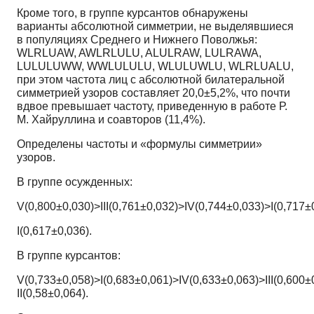
Кроме того, в группе курсантов обнаружены
варианты абсолютной симметрии, не выделявшиеся
в популяциях Среднего и Нижнего Поволжья:
WLRLUAW, AWLRLULU, ALULRAW, LULRAWA,
LULULUWW, WWLULULU, WLULUWLU, WLRLUALU,
при этом частота лиц с абсолютной билатеральной
симметрией узоров составляет 20,0±5,2%, что почти
вдвое превышает частоту, приведенную в работе Р.
М. Хайруллина и соавторов (11,4%).
Определены частоты и «формулы симметрии»
узоров.
В группе осужденных:
V(0,800±0,030)>III(0,761±0,032)>IV(0,744±0,033)>I(0,717±
I(0,617±0,036).
В группе курсантов:
V(0,733±0,058)>I(0,683±0,061)>IV(0,633±0,063)>III(0,600±
II(0,58±0,064).