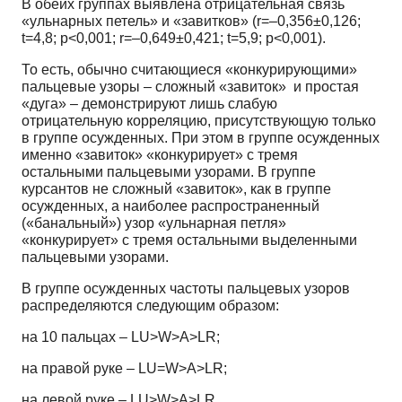
В обеих группах выявлена отрицательная связь
«ульнарных петель» и «завитков» (r=–0,356±0,126;
t=4,8; p<0,001; r=–0,649±0,421; t=5,9; p<0,001).
То есть, обычно считающиеся «конкурирующими»
пальцевые узоры – сложный «завиток» и простая
«дуга» – демонстрируют лишь слабую
отрицательную корреляцию, присутствующую только
в группе осужденных. При этом в группе осужденных
именно «завиток» «конкурирует» с тремя
остальными пальцевыми узорами. В группе
курсантов не сложный «завиток», как в группе
осужденных, а наиболее распространенный
(«банальный») узор «ульнарная петля»
«конкурирует» с тремя остальными выделенными
пальцевыми узорами.
В группе осужденных частоты пальцевых узоров
распределяются следующим образом:
на 10 пальцах – LU>W>А>LR;
на правой руке – LU=W>А>LR;
на левой руке – LU>W>А>LR.