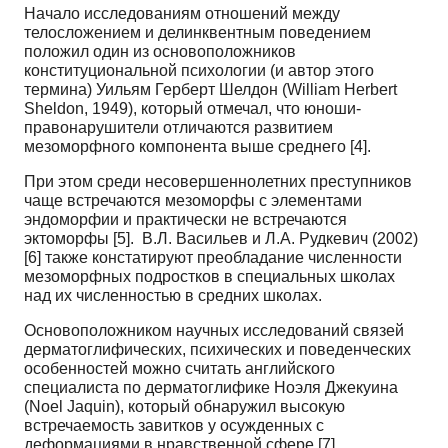
Начало исследованиям отношений между
телосложением и делинквентным поведением
положил один из основоположников
конституциональной психологии (и автор этого
термина) Уильям Герберт Шелдон (William Herbert
Sheldon, 1949), который отмечал, что юноши-
правонарушители отли­чаются развитием
мезоморфного компонента выше среднего [4].
При этом среди несовершеннолетних преступников
чаще встречаются мезоморфы с элементами
эндоморфии и практически не встречаются
эктоморфы [5]. В.Л. Васильев и Л.А. Рудкевич (2002)
[6] также констатируют преобладание численности
мезоморфных подростков в специальных школах
над их численностью в средних школах.
Основоположником научных исследований связей
дерматоглифических, психических и поведенческих
особенностей можно считать английского
специалиста по дерматоглифике Ноэля Джекуина
(Noel Jaquin), который обнаружил высокую
встречаемость завитков у осужденных с
деформациями в нравственной сфере [7].