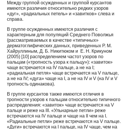
Между группой осужденных и группой курсантов
имеются различия относительно редких узоров
«дуг», «радиальных петель» и «завитков» слева и
справа.
В группе осужденных имеются различия с
характерным для популяций Среднего Поволжья
(рассматриваемых в качестве «типичных»
дерматоглифических данных, приведенных Р. М.
Хайруллиным, Д. Б. Никитюком и Е. Н. Крикуном
(2005) [10] распределением частот узоров по
пальцам («тропность узора к пальцу»): «завиток»
чаще встречается на IV пальце, а не на I;
«радиальная петля» чаще встречается на V пальце,
а не на IV; «дуга» чаще на I, а не на IV и V (на IV и V
тропность одинакова).
В группе курсантов также имеются отличия в
тропности узоров к пальцам относительно типичного
распределения: «завиток» чаще встречается на V
пальце и реже на III. «Ульнарные петли» реже
встречаются на IV пальце и чаще на II чем на I.
«Радиальные петли» реже встречаются на V пальце.
«Дуги» встречаются на I пальце, на IV чаще, чем на