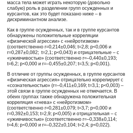
масса тела может играть некоторую (довольно
слабую) роль в разделении групп осужденных и
курсантов, как это будет показано ниже – в
дискриминантном анализе.
Как в группе осужденных, так и в группе курсантов
обнаружены положительные корреляции
«физической агрессии» с «нейротизмом»
(соответственно r=0,214±0,046; t=2,8; p<0,006 и
r=0,287±0,082; t=2,1; p<0,043) и отрицательные – с
«уживчивостью» (соответственно r=–0,440±0,193;
t=6,2; p<0,000 и r=–0,455±0,207; t=3,5; p<0,001).
В отличие от группы осужденных, в группе курсантов
«физическая агрессия» отрицательно коррелирует с
«сознательностью» (r=–0,411±0,169; t=3,1; p<0,003) –
этой связи в группе осужденных не отмечается. В
обеих группах также обнаружена положительная
корреляция «гнева» с «нейротизмом»
(соответственно r=0,281±0,079; t=3,7; p<0,000 и
r=0,392±0,153; t=2,9; p<0,005) и отрицательная – с
«уживчивостью» (соответственно r=–0,338±0,114;
t=4,6; p<0,000 и r=–0,322±0,104; t=2,4; p<0,022).