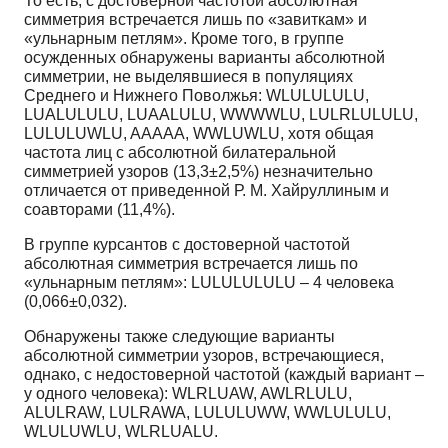
То есть, с достоверной частотой абсолютная
симметрия встречается лишь по «завиткам» и
«ульнарным петлям». Кроме того, в группе
осужденных обнаружены варианты абсолютной
симметрии, не выделявшиеся в популяциях
Среднего и Нижнего Поволжья: WLULULULU,
LUALULULU, LUAALULU, WWWWLU, LULRLULULU,
LULULUWLU, AAAAA, WWLUWLU, хотя общая
частота лиц с абсолютной билатеральной
симметрией узоров (13,3±2,5%) незначительно
отличается от приведенной Р. М. Хайруллиным и
соавторами (11,4%).
В группе курсантов с достоверной частотой
абсолютная симметрия встречается лишь по
«ульнарным петлям»: LULULULULU – 4 человека
(0,066±0,032).
Обнаружены также следующие варианты
абсолютной симметрии узоров, встречающиеся,
однако, с недостоверной частотой (каждый вариант –
у одного человека): WLRLUAW, AWLRLULU,
ALULRAW, LULRAWA, LULULUWW, WWLULULU,
WLULUWLU, WLRLUALU.