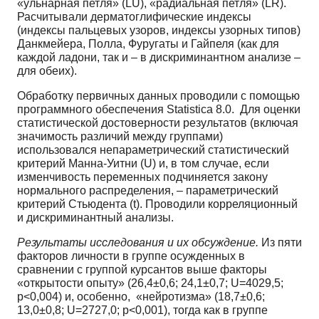
«ульнарная петля» (LU), «радиальная петля» (LR).
Расчитывали дерматоглифические индексы
(индексы пальцевых узоров, индексы узорных типов)
Данкмейера, Полла, Фуругаты и Гайпеля (как для
каждой ладони, так и – в дискриминантном анализе –
для обеих).
Обработку первичных данных проводили с помощью
программного обеспечения Statistica 8.0. Для оценки
статистической достоверности результатов (включая
значимость различий между группами)
использовался непараметрический статистический
критерий Манна-Уитни (U) и, в том случае, если
изменчивость переменных подчиняется закону
нормального распределения, – параметрический
критерий Стьюдента (t). Проводили корреляционный
и дискриминантный анализы.
Результаты исследования и их обсуждение.
Из пяти
факторов личности в группе осужденных в
сравнении с группой курсантов выше факторы
«открытости опыту» (26,4±0,6; 24,1±0,7; U=4029,5;
p<0,004) и, особенно, «нейротизма» (18,7±0,6;
13,0±0,8; U=2727,0; p<0,001), тогда как в группе