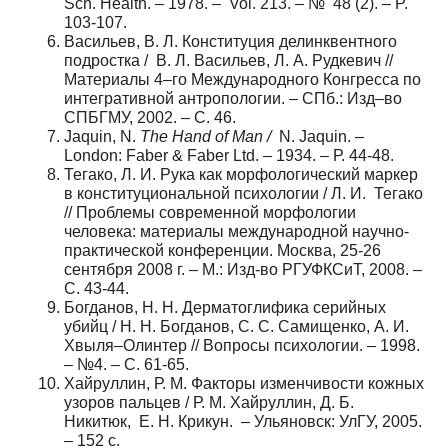
Sch. Health. – 1978. – Vol. 213. – № 48 (2). – P.
103-107.
Васильев, В. Л. Конституция делинквентного
подростка / В. Л. Васильев, Л. А. Рудкевич //
Материалы 4–го Международного Конгресса по
интегративной антропологии. – СПб.: Изд–во
СПБГМУ, 2002. – С. 46.
Jaquin, N.
The Hand of Man /
N. Jaquin. –
London: Faber & Faber Ltd. – 1934. – Р. 44-48.
Тегако, Л. И. Рука как морфологический маркер
в конституциональной психологии / Л. И. Тегако
// Проблемы современной морфологии
человека: материалы международной научно-
практической конференции. Москва, 25-26
сентября
2008 г
. – М.: Изд-во РГУФКСиТ, 2008. –
С. 43-44.
Богданов, Н. Н. Дерматоглифика серийных
убийц / Н. Н. Богданов, С. С. Самищенко, А. И.
Хвыля–Олинтер // Вопросы психологии. – 1998.
– №4. – С. 61-65.
Хайруллин, Р. М. Факторы изменчивости кожных
узоров пальцев / Р. М. Хайруллин, Д. Б.
Никитюк, Е. Н. Крикун. – Ульяновск: УлГУ, 2005.
– 152 с.