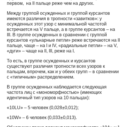
первом, на II пальце реже чем на других.
Между группой осужденных и группой курсантов
имеются различия в тропности «завитков»: у
осужденных этот узор с минимальной частотой
встречается на V пальце, а в группе курсантов – на
III. В группе осужденных в сравнении с группой
курсантов «ульнарные петли» реже встречаются на II
пальце, чаще – на I и IV, «радиальные петли» – на V,
«дуги» – чаще на II, III, реже на I.
То есть, в группе осужденных и курсантов
существуют различия тропности всех узоров к
пальцам, впрочем, как и у обеих групп – в сравнении
с «типичным» распределением.
В группе осужденных наблюдается следующая
частота лиц с «мономорфностью» (имеющих
идентичный тип узоров на 10 пальцах):
«10LU» – 5 человек (0,028±0,012);
«10W» – 6 человек (0,033±0,013).