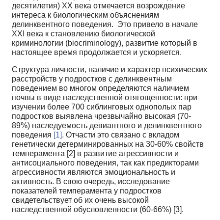
десятилетия) XX века отмечается возрождение
интереса к биологическим объяснениям
делинквентного поведения. Это привело в начале
XXI века к становлению биологической
криминологии (biocriminology), развитие который в
настоящее время продолжается и ускоряется.
Структура личности, наличие и характер психических
расстройств у подростков с делинквентным
поведением во многом определяются наличием
почвы в виде наследственной отягощенности: при
изучении более 700 сиблинговых однополых пар
подростков выявлена чрезвычайно высокая (70-
89%) наследуемость девиантного и делинквентного
поведения
[1]
. Отчасти это связано с вкладом
генетически детерминированных на 30-60% свойств
темперамента [2] в развитие агрессивности и
антисоциального поведения, так как предикторами
агрессивности являются эмоциональность и
активность. В свою очередь, исследование
показателей темперамента у подростков
свидетельствует об их очень высокой
наследственной обусловленности (60-66%) [3].