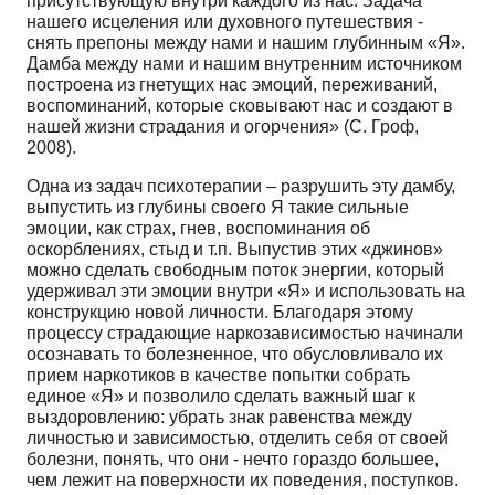
присутствующую внутри каждого из нас. Задача
нашего исцеления или духовного путешествия -
снять препоны между нами и нашим глубинным «Я».
Дамба между нами и нашим внутренним источником
построена из гнетущих нас эмоций, переживаний,
воспоминаний, которые сковывают нас и создают в
нашей жизни страдания и огорчения» (С. Гроф,
2008).
Одна из задач психотерапии – разрушить эту дамбу,
выпустить из глубины своего Я такие сильные
эмоции, как страх, гнев, воспоминания об
оскорблениях, стыд и т.п. Выпустив этих «джинов»
можно сделать свободным поток энергии, который
удерживал эти эмоции внутри «Я» и использовать на
конструкцию новой личности. Благодаря этому
процессу страдающие наркозависимостью начинали
осознавать то болезненное, что обусловливало их
прием наркотиков в качестве попытки собрать
единое «Я» и позволило сделать важный шаг к
выздоровлению: убрать знак равенства между
личностью и зависимостью, отделить себя от своей
болезни, понять, что они - нечто гораздо большее,
чем лежит на поверхности их поведения, поступков.