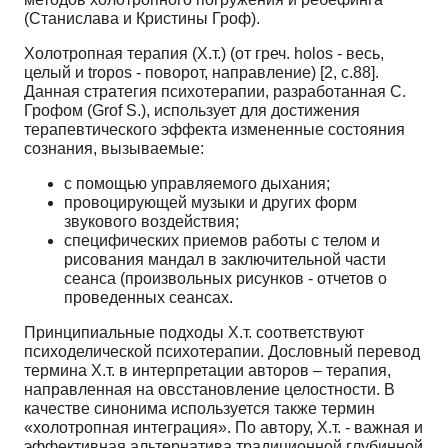
(Станислава и Кристины Гроф).
Холотропная терапия (Х.т.) (от греч. holos - весь,
целый и tropos - поворот, направление) [2, с.88].
Данная стратегия психотерапии, разработанная С.
Грофом (Grof S.), использует для достижения
терапевтического эффекта измененные состояния
сознания, вызываемые:
с помощью управляемого дыхания;
провоцирующей музыки и других форм
звукового воздействия;
специфических приемов работы с телом и
рисования мандал в заключительной части
сеанса (произвольных рисунков - отчетов о
проведенных сеансах.
Принципиальные подходы Х.т. соответствуют
психоделической психотерапии. Дословный перевод
термина Х.т. в интерпретации авторов – терапия,
направленная на овсстановление целостности. В
качестве синонима используется также термин
«холотропная интеграция». По автору, Х.т. - важная и
эффективная альтернатива традиционной глубинной