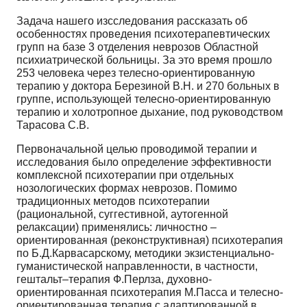
Задача нашего изсследования рассказать об
особенностях проведения психотерапевтических
групп на базе 3 отделения неврозов Областной
психиатрической больницы. За это время прошло
253 человека через телесно-ориентированную
терапию у доктора Березиной В.Н. и 270 больных в
группе, использующей телесно-ориентированную
терапию и холотропное дыхание, под руководством
Тарасова С.В.
Первоначальной целью проводимой терапии и
исследования было определение эффективности
комплексной психотерапии при отдельных
нозологических формах неврозов. Помимо
традиционных методов психотерапии
(рациональной, суггестивной, аутогенной
релаксации) применялись: личностно –
ориентированная (реконструктивная) психотерапия
по Б.Д.Карвасарскому, методики экзистенциально-
гуманистической направленности, в частности,
гештальт–терапия Ф.Перлза, духовно-
ориентированная психотерапия М.Пасса и телесно-
ориентированная терапия с адаптированной в