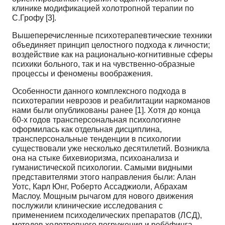
клинике модификацией холотропной терапии по
С.Грофу [3].
Вышеперечисленные психотерапевтические техники
объединяет принцип целостного подхода к личности;
воздействие как на рационально-когнитивные сферы
психики больного, так и на чувственно-образные
процессы и феномены воображения.
Особенности данного комплексного подхода в
психотерапии неврозов и реабилитации наркоманов
нами были опубликованы ранее [1]. Хотя до конца
60-х годов трансперсональная психологияне
оформилась как отдельная дисциплина,
трансперсональные тенденции в психологии
существовали уже несколько десятилетий. Возникла
она на стыке бихевиоризма, психоанализа и
гуманистической психологии. Самыми видными
представителями этого направления были: Алан
Уотс, Карл Юнг, Роберто Ассаджиоли, Абрахам
Маслоу. Мощным рычагом для нового движения
послужили клинические исследования с
применением психоделических препаратов (ЛСД),
методов холотропного погружения и ребёфинга