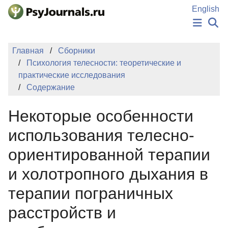
Перейти к основному содержанию
English
НОВОСТИ
Главная
Сборники
ИЗДАНИЯ
Психология телесности: теоретические и
АВТОРЫ
практические исследования
ПОДАТЬ РУКОПИСЬ
Содержание
БАЗА ЗНАНИЙ
КЛЮЧЕВЫЕ СЛОВА
Некоторые особенности
Регистрация
Вход
использования телесно-
ориентированной терапии
и холотропного дыхания в
терапии пограничных
расстройств и