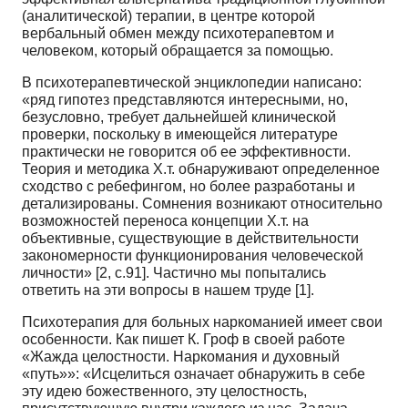
(аналитической) терапии, в центре которой
вербальный обмен между психотерапевтом и
человеком, который обращается за помощью.
В психотерапевтической энциклопедии написано:
«ряд гипотез представляются интересными, но,
безусловно, требует дальнейшей клинической
проверки, поскольку в имеющейся литературе
практически не говорится об ее эффективности.
Теория и методика Х.т. обнаруживают определенное
сходство с ребефингом, но более разработаны и
детализированы. Сомнения возникают относительно
возможностей переноса концепции Х.т. на
объективные, существующие в действительности
закономерности функционирования человеческой
личности» [2, с.91]. Частично мы попытались
ответить на эти вопросы в нашем труде [1].
Психотерапия для больных наркоманией имеет свои
особенности. Как пишет К. Гроф в своей работе
«Жажда целостности. Наркомания и духовный
«путь»»: «Исцелиться означает обнаружить в себе
эту идею божественного, эту целостность,