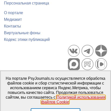
Персональная страница
О портале
Медиакит
Контакты
Виртуальные фоны
Кодекс этики публикаций
Портал психологических изданий PsyJournals.ru, 2007–2026
На портале PsyJournals.ru осуществляется обработка
Правила использования материалов
файлов cookie и сбор статистической информации с
Свидетельство регистрации СМИ
Эл № ФС77-66447 от 14 июля
использованием сервиса Яндекс.Метрика, чтобы
2016 г.
повысить качество сайта. Продолжая пользоваться
сайтом, вы соглашаетесь с
Политикой использования
Издатель:
ФГБОУ ВО МГППУ
файлов Cookie
.
Репозиторий открытого доступа