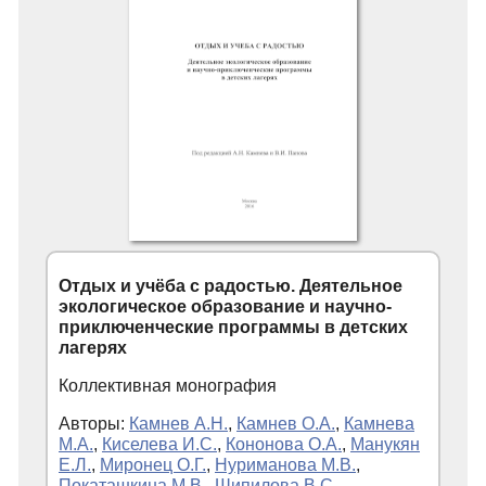
Отдых и учёба с радостью. Деятельное
экологическое образование и научно-
приключенческие программы в детских
лагерях
Коллективная монография
Авторы:
Камнев А.Н.
,
Камнев О.А.
,
Камнева
М.А.
,
Киселева И.С.
,
Кононова О.А.
,
Манукян
Е.Л.
,
Миронец О.Г.
,
Нуриманова М.В.
,
Покаташкина М.В.
,
Шипилова В.С.