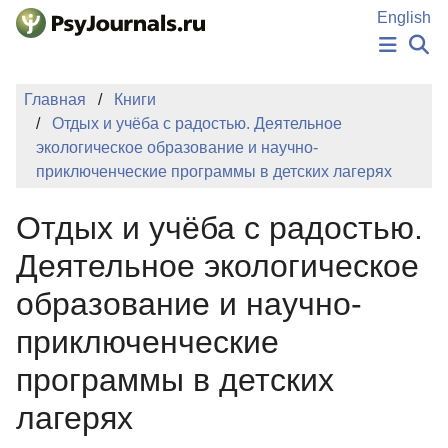
Перейти к основному содержанию
English
НОВОСТИ
Главная
Книги
ИЗДАНИЯ
Отдых и учёба с радостью. Деятельное
АВТОРЫ
экологическое образование и научно-
ПОДАТЬ РУКОПИСЬ
приключенческие программы в детских лагерях
БАЗА ЗНАНИЙ
КЛЮЧЕВЫЕ СЛОВА
Отдых и учёба с радостью.
Регистрация
Вход
Деятельное экологическое
образование и научно-
приключенческие
программы в детских
лагерях