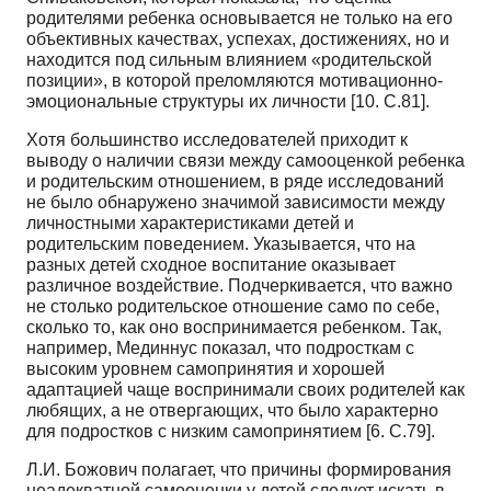
родителями ребенка основывается не только на его
объективных качествах, успехах, достижениях, но и
находится под сильным влиянием «родительской
позиции», в которой преломляются мотивационно-
эмоциональные структуры их личности [10. С.81].
Хотя большинство исследователей приходит к
выводу о наличии связи между самооценкой ребенка
и родительским отношением, в ряде исследований
не было обнаружено значимой зависимости между
личностными характеристиками детей и
родительским поведением. Указывается, что на
разных детей сходное воспитание оказывает
различное воздействие. Подчеркивается, что важно
не столько родительское отношение само по себе,
сколько то, как оно воспринимается ребенком. Так,
например, Мединнус показал, что подросткам с
высоким уровнем самопринятия и хорошей
адаптацией чаще воспринимали своих родителей как
любящих, а не отвергающих, что было характерно
для подростков с низким самопринятием [6. С.79].
Л.И. Божович полагает, что причины формирования
неадекватной самооценки у детей следует искать в