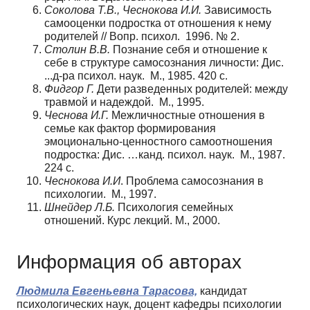
Соколова Т.В., Чеснокова И.И.
Зависимость
самооценки подростка от отношения к нему
родителей // Вопр. психол. 1996. № 2.
Столин В.В.
Познание себя и отношение к
себе в структуре самосознания личности: Дис.
...д-ра психол. наук. М., 1985. 420 с.
Фидгор Г.
Дети разведенных родителей: между
травмой и надеждой. М., 1995.
Чеснова И.Г.
Межличностные отношения в
семье как фактор формирования
эмоционально-ценностного самоотношения
подростка: Дис. …канд. психол. наук. М., 1987.
224 с.
Чеснокова И.И
. Проблема самосознания в
психологии. М., 1997.
Шнейдер Л.Б.
Психология семейных
отношений. Курс лекций. М., 2000.
Информация об авторах
Людмила Евгеньевна Тарасова,
кандидат
психологических наук, доцент кафедры психологии