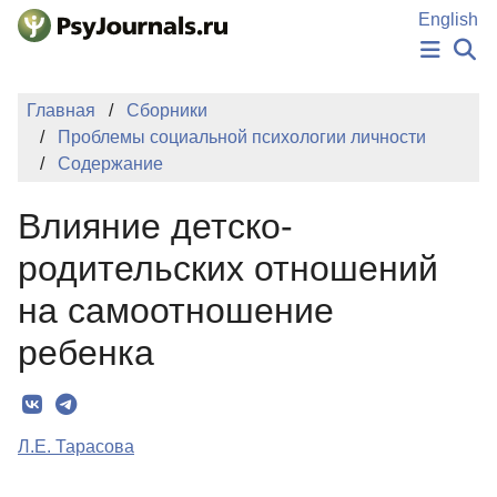
Перейти к основному содержанию
English
НОВОСТИ
Главная
Сборники
ИЗДАНИЯ
Проблемы cоциальной психологии личности
АВТОРЫ
Содержание
ПОДАТЬ РУКОПИСЬ
БАЗА ЗНАНИЙ
Влияние детско-
КЛЮЧЕВЫЕ СЛОВА
Регистрация
Вход
родительских отношений
на самоотношение
ребенка
Л.Е. Тарасова