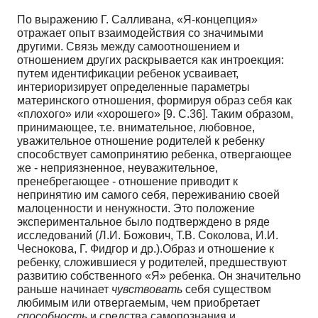
По выражению Г. Салливана, «Я-концепция»
отражает опыт взаимодействия со значимыми
другими. Связь между самоотношением и
отношением других раскрывается как интроекция:
путем идентификации ребенок усваивает,
интериоризирует определенные параметры
материнского отношения, формируя образ себя как
«плохого» или «хорошего» [9. С.36]. Таким образом,
принимающее, т.е. внимательное, любовное,
уважительное отношение родителей к ребенку
способствует самопринятию ребенка, отвергающее
же - неприязненное, неуважительное,
пренебрегающее - отношение приводит к
непринятию им самого себя, переживанию своей
малоценности и ненужности. Это положение
экспериментальное было подтверждено в ряде
исследований (Л.И. Божович, Т.В. Соколова, И.И.
Чеснокова, Г. Фидгор и др.).Образ и отношение к
ребенку, сложившиеся у родителей, предшествуют
развитию собственного «Я» ребенка. Он значительно
раньше начинает
чувствовать
себя существом
любимым или отвергаемым, чем приобретает
способность
и средства самопознания и