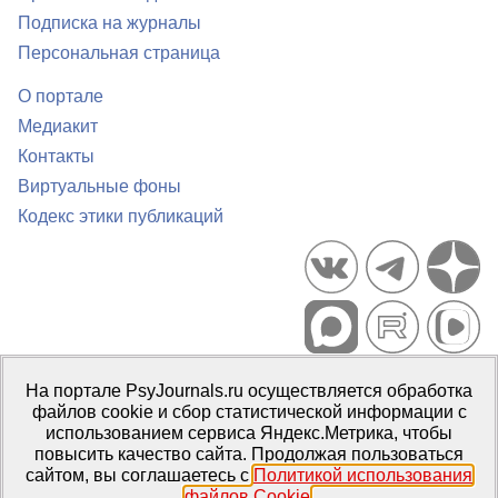
Подписка на журналы
Персональная страница
О портале
Медиакит
Контакты
Виртуальные фоны
Кодекс этики публикаций
Портал психологических изданий PsyJournals.ru, 2007–2026
На портале PsyJournals.ru осуществляется обработка
Правила использования материалов
файлов cookie и сбор статистической информации с
Свидетельство регистрации СМИ
Эл № ФС77-66447 от 14 июля
использованием сервиса Яндекс.Метрика, чтобы
2016 г.
повысить качество сайта. Продолжая пользоваться
сайтом, вы соглашаетесь с
Политикой использования
Издатель:
ФГБОУ ВО МГППУ
файлов Cookie
.