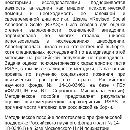
некоторыми исследователями подчеркивается
важность ангедонии как мишени психологической
помощи и необходимость ее надежной и
своевременной диагностики. Шкала «Revised Social
Anhedonia Scale (RSAS)» была создана для оценки
степени выраженности социальной ангедонии,
апробирована во многих странах, широко
использовалась в исследованиях шизофрении.
Апробировалась шкала и на отечественной выборке,
хотя специальных исследований по валидизации этой
методики на российской популяции не проводилось.
Задача оценки психометрических характеристик теста
RSAS, в том числе валидности методики, стала частью
проекта по изучению социального познания при
психических расстройствах (грант Российского
научного фонда № 14-18-03461 на базе ФГБУ
«ФМИЦПН им. В.П. Сербского» Минздрава России).
Методическое пособие представляет результаты
оценки психометрических характеристик RSAS и
применимости методики для российской выборки.
Методическое пособие подготовлено при финансовой
поддержке Российского научного фонда (грант № 14-
18-03461) на базе Московского НИИ психиатрии