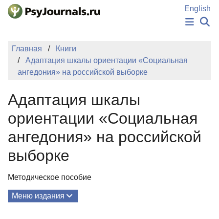
Перейти к основному содержанию
English
НОВОСТИ
Главная
Книги
ИЗДАНИЯ
Адаптация шкалы ориентации «Социальная
АВТОРЫ
ангедония» на российской выборке
ПОДАТЬ РУКОПИСЬ
БАЗА ЗНАНИЙ
Адаптация шкалы
КЛЮЧЕВЫЕ СЛОВА
Регистрация
Вход
ориентации «Социальная
ангедония» на российской
выборке
Методическое пособие
Меню издания
О Книге