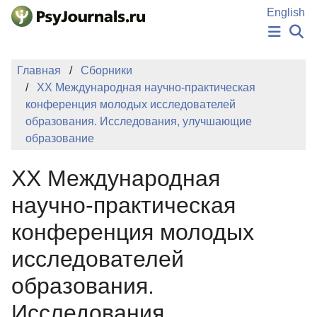
Перейти к основному содержанию
English
НОВОСТИ
Главная
Сборники
ИЗДАНИЯ
XX Международная научно-практическая
АВТОРЫ
конференция молодых исследователей
ПОДАТЬ РУКОПИСЬ
образования. Исследования, улучшающие
БАЗА ЗНАНИЙ
образование
КЛЮЧЕВЫЕ СЛОВА
Регистрация
Вход
XX Международная
научно-практическая
конференция молодых
исследователей
образования.
Исследования,