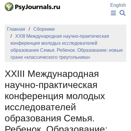
Перейти к основному содержанию
English
НОВОСТИ
Главная
Сборники
ИЗДАНИЯ
XXIII Международная научно-практическая
АВТОРЫ
конференция молодых исследователей
ПОДАТЬ РУКОПИСЬ
образования Семья. Ребенок. Образование: новые
БАЗА ЗНАНИЙ
грани «классического треугольника»
КЛЮЧЕВЫЕ СЛОВА
Регистрация
Вход
XXIII Международная
научно-практическая
конференция молодых
исследователей
образования Семья.
Ребенок. Образование: