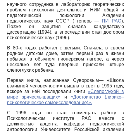
научного сотрудника в лабораторию теоретических
проблем психологии деятельности НИИ общей и
педагогической психологии Академии
педагогических наук СССР ( теперь —
ПИ РАО
).
Позже он защитил сначала кандидатскую
диссертацию (1994), а впоследствии стал доктором
психологических наук (1996).
В 80-х годах работал с детьми. Сначала в своем
родном детском доме, затем первый раз в жизни
побывал в обычном пионерском лагере, а через
несколько лет туда впервые приехали четыре
слепоглухих ребенка.
Первая книга, написанная Суворовым— «Школа
взаимной человечности» вышла в свет в 1995 году,
вскоре за ней последовали книги
«Слепоглухой в
мире зрячеслышащих»
и
«Достоинство (лирико–
психологическое самоисследование)».
С 1996 года он стал совмещать работу в
Психологическом институте РАО вместе с
должностью доцента кафедры педагогической
антропологии Университете Российской академии