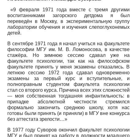
«9 февраля 1971 года вместе с тремя другими
воспитанниками загорского детдома я был
переведён в Москву, в экспериментальную группу
лаборатории обучения и изучения слепоглухонемых
детей.
В сентябре 1971 года я начал учиться на факультете
философии МГУ им. М. В. Ломоносова, в качестве
стажёра. Но зимнюю сессию сдавал уже на
факультете психологии, так как на философском
факультете принять у меня экзамены отказались. В
летнюю сессию 1972 года сдавал одновременно
экзамены за первый курс и вступительные, и
полноправным студентом факультета психологии
стал со второго курса. Причина всех этих сложностей
— моя собственная тогдашняя инфантильность: в
припадке абсолютной честности стремился
формально закончить среднюю школу, хотя нас
готовы были принять (и приняли) в МГУ вне конкурса
без аттестата зрелости…»
В 1977 году Суворов окончил факультет психологии
МГУ и был принят на работу в должности младшего