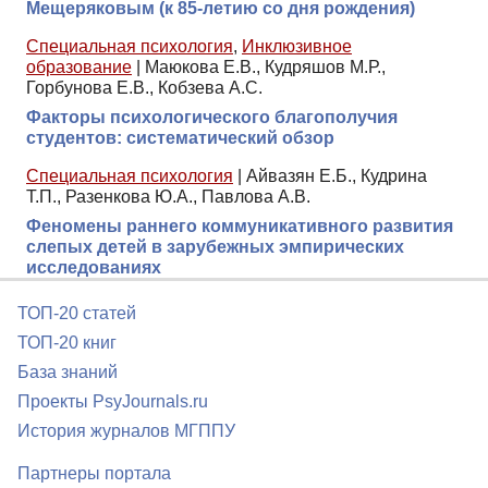
Мещеряковым (к 85-летию со дня рождения)
Специальная психология
,
Инклюзивное
образование
|
Маюкова Е.В., Кудряшов М.Р.,
Горбунова Е.В., Кобзева А.С.
Факторы психологического благополучия
студентов: систематический обзор
Специальная психология
|
Айвазян Е.Б., Кудрина
Т.П., Разенкова Ю.А., Павлова А.В.
Феномены раннего коммуникативного развития
слепых детей в зарубежных эмпирических
исследованиях
ТОП-20 статей
ТОП-20 книг
База знаний
Проекты PsyJournals.ru
История журналов МГППУ
Партнеры портала