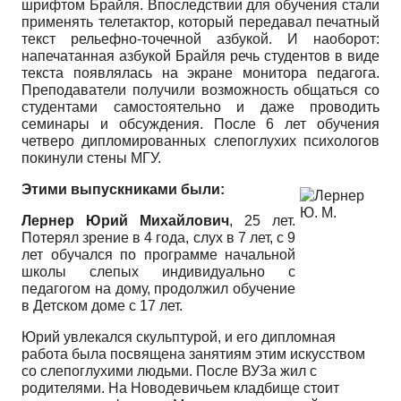
шрифтом Брайля. Впоследствии для обучения стали
применять телетактор, который передавал печатный
текст рельефно-точечной азбукой. И наоборот:
напечатанная азбукой Брайля речь студентов в виде
текста появлялась на экране монитора педагога.
Преподаватели получили возможность общаться со
студентами самостоятельно и даже проводить
семинары и обсуждения. После 6 лет обучения
четверо дипломированных слепоглухих психологов
покинули стены МГУ.
Этими выпускниками были:
Лернер Юрий Михайлович
, 25 лет.
Потерял зрение в 4 года, слух в 7 лет, с 9
лет обучался по программе начальной
школы слепых индивидуально с
педагогом на дому, продолжил обучение
в Детском доме с 17 лет.
Юрий увлекался скульптурой, и его дипломная
работа была посвящена занятиям этим искусством
со слепоглухими людьми. После ВУЗа жил с
родителями. На Новодевичьем кладбище стоит