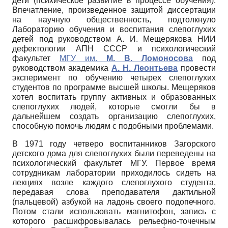
дети (психическое развитие в процессе обучения).
Впечатление, произведенное защитой диссертации
на научную общественность, подтолкнуло
Лабораторию обучения и воспитания слепоглухих
детей под руководством А. И. Мещерякова НИИ
дефектологии АПН СССР и психологический
факультет
МГУ им.
М. В. Ломоносова
под
руководством академика
А. Н. Леонтьева
провести
эксперимент по обучению четырех слепоглухих
студентов по программе высшей школы. Мещеряков
хотел воспитать группу активных и образованных
слепоглухих людей, которые смогли бы в
дальнейшем создать организацию слепоглухих,
способную помочь людям с подобными проблемами.
В 1971 году четверо воспитанников Загорского
детского дома для слепоглухих были переведены на
психологический факультет МГУ. Первое время
сотрудникам лаборатории приходилось сидеть на
лекциях возле каждого слепоглухого студента,
передавая слова преподавателя дактильной
(пальцевой) азбукой на ладонь своего подопечного.
Потом стали использовать магнитофон, запись с
которого расшифровывалась рельефно-точечным