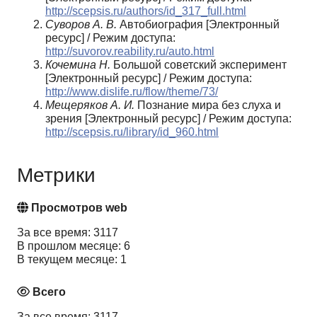
http://scepsis.ru/authors/id_317_full.html
Суворов А. В.
Автобиография [Электронный
ресурс] / Режим доступа:
http://suvorov.reability.ru/auto.html
Кочемина Н.
Большой советский эксперимент
[Электронный ресурс] / Режим доступа:
http://www.dislife.ru/flow/theme/73/
Мещеряков А. И.
Познание мира без слуха и
зрения [Электронный ресурс] / Режим доступа:
http://scepsis.ru/library/id_960.html
Метрики
Просмотров web
За все время: 3117
В прошлом месяце: 6
В текущем месяце: 1
Всего
За все время: 3117