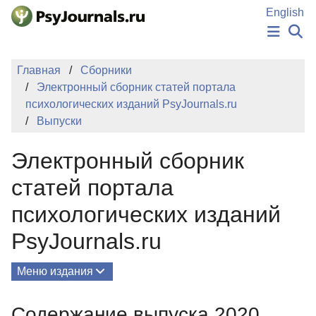
Перейти к основному содержанию
English
НОВОСТИ
Главная
Сборники
ИЗДАНИЯ
Электронный сборник статей портала
АВТОРЫ
психологических изданий PsyJournals.ru
ПОДАТЬ РУКОПИСЬ
Выпуски
БАЗА ЗНАНИЙ
КЛЮЧЕВЫЕ СЛОВА
Электронный сборник
Регистрация
Вход
статей портала
психологических изданий
PsyJournals.ru
Меню издания
О Сборнике
Содержание выпуска 2020.