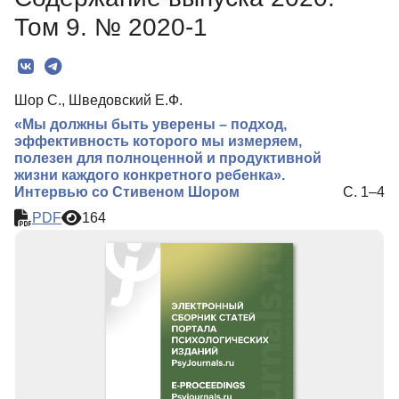
Редколлегия
Том 9. № 2020-1
Для авторов
Рубрики
Шор С., Шведовский Е.Ф.
Выпуски
«Мы должны быть уверены – подход,
Подписка
эффективность которого мы измеряем,
полезен для полноценной и продуктивной
Контакты
жизни каждого конкретного ребенка».
Интервью со Стивеном Шором
С. 1–4
PDF
164