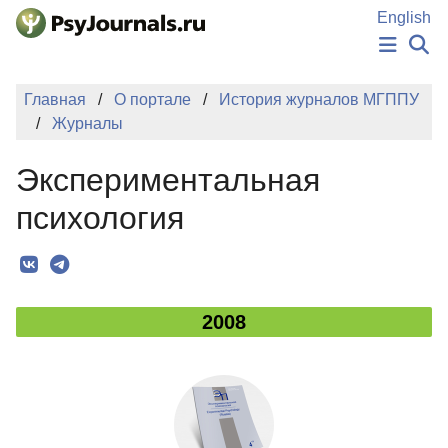
Перейти к основному содержанию
English
НОВОСТИ
Главная
О портале
История журналов МГППУ
ИЗДАНИЯ
Журналы
АВТОРЫ
ПОДАТЬ РУКОПИСЬ
Экспериментальная
БАЗА ЗНАНИЙ
КЛЮЧЕВЫЕ СЛОВА
психология
Регистрация
Вход
2008