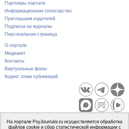
Партнеры портала
Информационное спонсорство
Приглашаем издателей
Подписка на журналы
Персональная страница
О портале
Медиакит
Контакты
Виртуальные фоны
Кодекс этики публикаций
Портал психологических изданий PsyJournals.ru, 2007–2026
На портале PsyJournals.ru осуществляется обработка
Правила использования материалов
файлов cookie и сбор статистической информации с