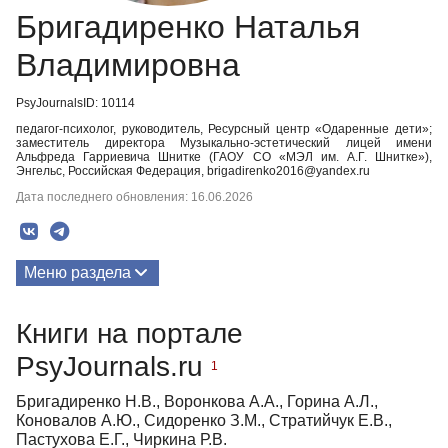
Бригадиренко Наталья
Владимировна
PsyJournalsID: 10114
педагог-психолог, руководитель, Ресурсный центр «Одаренные дети»;
заместитель директора Музыкально-эстетический лицей имени
Альфреда Гарриевича Шнитке (ГАОУ СО «МЭЛ им. А.Г. Шнитке»),
Энгельс, Российская Федерация, brigadirenko2016@yandex.ru
Дата последнего обновления: 16.06.2026
Меню раздела
Публикации
Книги на портале
Биография
PsyJournals.ru
1
Бригадиренко Н.В., Воронкова А.А., Горина А.Л.,
Коновалов А.Ю., Сидоренко З.М., Стратийчук Е.В.,
Пастухова Е.Г., Чиркина Р.В.