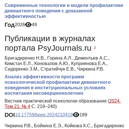
Современные технологии и модели профилактики
девиантного поведения с доказанной
эффективностью
Год
2026
49
Публикации в журналах
портала PsyJournals.ru
2
Бригадиренко Н.В., Горина А.Л., Дементьев А.С.,
Кимстач Е.Л., Коновалов А.Ю., Куприянова Е.А.,
Сидоренко З.М., Стратийчук Е.В., Чиркина Р.В.
Анализ эффективности программ
психологической профилактики девиантного
поведения в институциональных условиях
воспитания несовершеннолетних
Вестник практической психологии образования (
2024.
Том 21. № 4
С. 219–240)
DOI
10.17759/bppe.2024210419
189
Чиркина Р.В., Бойкина Е.Э., Койкова К.С., Бригадиренко