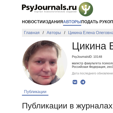
Перейти к основному содержанию
НОВОСТИ
ИЗДАНИЯ
АВТОРЫ
ПОДАТЬ РУКО
Главная
Авторы
Цикина Елена Олеговн
Цикина 
PsyJournalsID: 10148
магистр факультета психол
Российская Федерация, zeo
Дата последнего обновления
Публикации
Публикации в журналах 