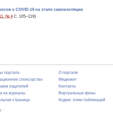
сов о COVID-19 на этапе самоизоляции
11. № 4
С. 105–119)
ы портала
О портале
ционное спонсорство
Медиакит
аем издателей
Контакты
а на журналы
Виртуальные фоны
льная страница
Кодекс этики публикаций
6