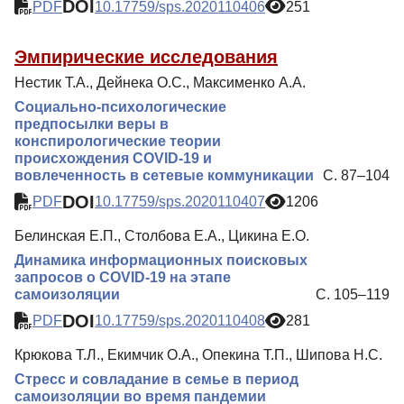
DOI
PDF
10.17759/sps.2020110406
251
Эмпирические исследования
Нестик Т.А., Дейнека О.С., Максименко А.А.
Социально-психологические
предпосылки веры в
конспирологические теории
происхождения COVID-19 и
вовлеченность в сетевые коммуникации
С. 87–104
DOI
PDF
10.17759/sps.2020110407
1206
Белинская Е.П., Столбова Е.А., Цикина Е.О.
Динамика информационных поисковых
запросов о COVID-19 на этапе
самоизоляции
С. 105–119
DOI
PDF
10.17759/sps.2020110408
281
Крюкова Т.Л., Екимчик О.А., Опекина Т.П., Шипова Н.С.
Стресс и совладание в семье в период
самоизоляции во время пандемии