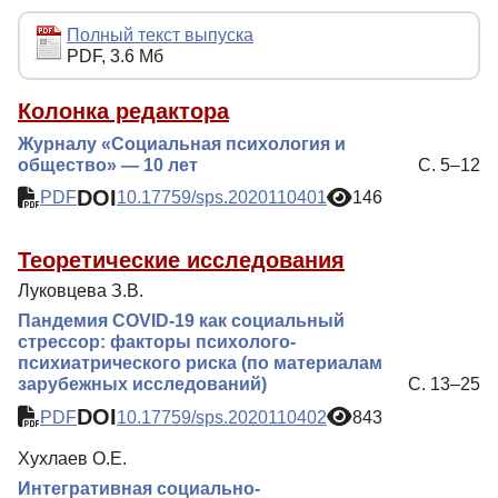
Редакционная политика
Полный текст выпуска
PDF, 3.6 Мб
Индексирование
Для авторов
Колонка редактора
Журналу «Социальная психология и
Рубрики
общество» — 10 лет
С. 5–12
Подписка
DOI
PDF
10.17759/sps.2020110401
146
Контакты
Теоретические исследования
Луковцева З.В.
Пандемия COVID-19 как социальный
стрессор: факторы психолого-
психиатрического риска (по материалам
зарубежных исследований)
С. 13–25
DOI
PDF
10.17759/sps.2020110402
843
Хухлаев О.Е.
Интегративная социально-