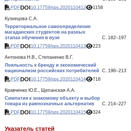
DOI
PDF
10.17759/sps.2020110412
1158
Кузнецова С.А.
Территориальное самоопределение
магаданских студентов на разных
этапах обучения в вузе
С. 182–197
DOI
PDF
10.17759/sps.2020110413
223
Антонова Н.В., Степаненко В.Г.
Лояльность к бренду и экономический
национализм российских потребителей
С. 198–213
DOI
PDF
10.17759/sps.2020110414
718
Кравченко Ю.Е., Щепанская А.А.
Симпатия к знакомому объекту и выбор
товара из равнозначных альтернатив
С. 214–227
DOI
PDF
10.17759/sps.2020110415
324
Указатель статей