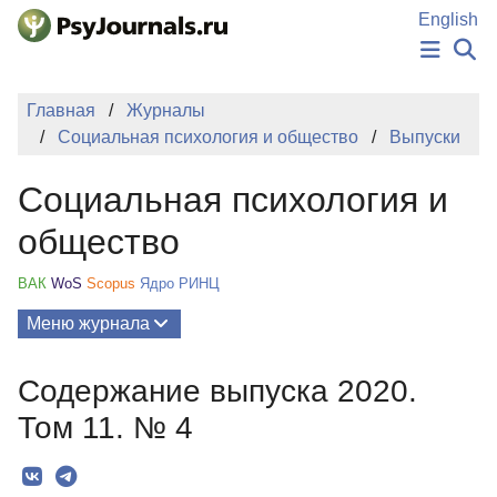
Перейти к основному содержанию
English
НОВОСТИ
Главная
Журналы
ИЗДАНИЯ
Социальная психология и общество
Выпуски
АВТОРЫ
ПОДАТЬ РУКОПИСЬ
Социальная психология и
БАЗА ЗНАНИЙ
КЛЮЧЕВЫЕ СЛОВА
общество
Регистрация
Вход
ВАК
WoS
Scopus
Ядро РИНЦ
Меню журнала
Выпуски
Содержание выпуска 2020.
О Журнале
Том 11. № 4
Миссия
Редколлегия