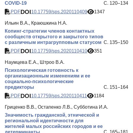
COVID-19
С. 120–134
DOI
PDF
10.17759/sps.2020110409
1347
Ильин В.А., Краюшкина Н.А.
Копинг-стратегии членов контактных
сообществ открытого и закрытого типов
с различным интрагрупповым статусом
С. 135–150
DOI
PDF
10.17759/sps.2020110410
351
Наумцева Е.А., Штроо В.А.
Психологическая готовность к
организационным изменениям и ее
социально-психологические
предикторы
С. 151–164
DOI
PDF
10.17759/sps.2020110411
1184
Гриценко В.В., Остапенко Л.В., Субботина И.А.
Значимость гражданской, этнической и
региональной идентичности для
жителей малых российских городов и ее
детерминанты
С. 165–181