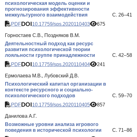
психологическая модель оценки и
прогнозирования эффективности
межкультурного взаимодействия
С. 26–41
DOI
PDF
10.17759/sps.2020110403
675
Горностаев С.В., Поздняков В.М.
Деятельностный подход как ресурс
развития психологической теории
лояльности группе принадлежности
С. 42–58
DOI
PDF
10.17759/sps.2020110404
241
Ермолаева М.В., Лубовский Д.В.
Психологический капитал организации в
контексте ресурсного и социально-
психологического подходов
С. 59–70
DOI
PDF
10.17759/sps.2020110405
857
Данилова А.Г.
Возможные уровни анализа игрового
поведения в исторической психологии
С. 71–86