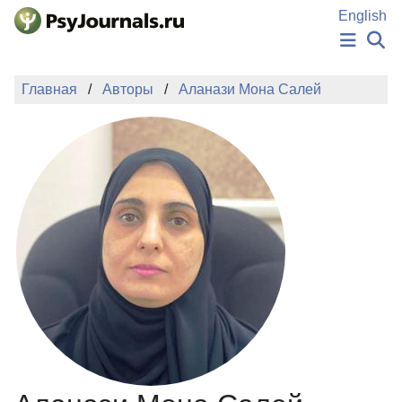
Перейти к основному содержанию
English
НОВОСТИ
Главная
Авторы
Аланази Мона Салей
ИЗДАНИЯ
АВТОРЫ
ПОДАТЬ РУКОПИСЬ
БАЗА ЗНАНИЙ
КЛЮЧЕВЫЕ СЛОВА
Регистрация
Вход