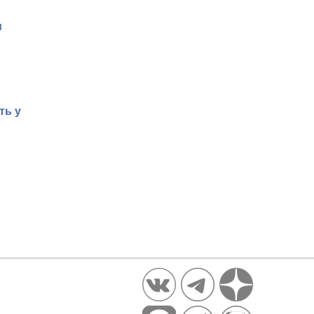
м
ть у