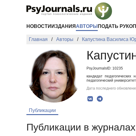
Перейти к основному содержанию
НОВОСТИ
ИЗДАНИЯ
АВТОРЫ
ПОДАТЬ РУКО
Главная
Авторы
Капустина Василиса Ю
Капусти
PsyJournalsID: 10235
кандидат педагогических 
педагогический университе
Дата последнего обновления
Публикации
Публикации в журналах 