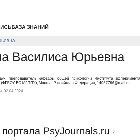
ПИСЬ
БАЗА ЗНАНИЙ
рьевна
на Василиса Юрьевна
наук, преподаватель кафедры общей психологии Института эксперимента
т (ФГБОУ ВО МГППУ), Москва, Российская Федерация, 14057796@mail.ru
: 02.04.2024
портала PsyJournals.ru
3