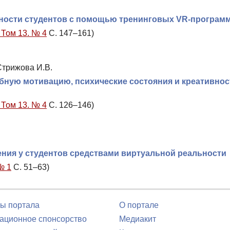
жности студентов с помощью тренинговых VR-програм
 Том 13. № 4
С. 147–161)
Стрижова И.В.
бную мотивацию, психические состояния и креативнос
 Том 13. № 4
С. 126–146)
ия у студентов средствами виртуальной реальности
№ 1
С. 51–63)
ы портала
О портале
ционное спонсорство
Медиакит