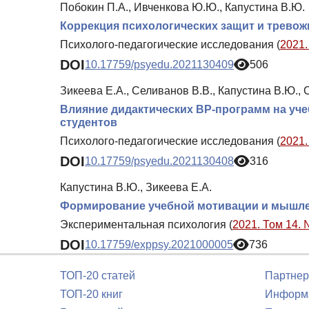
Побокин П.А., Ивченкова Ю.Ю., Капустина В.Ю.
Коррекция психологических защит и трево
Психолого-педагогические исследования (
2021.
DOI
10.17759/psyedu.2021130409
506
Зикеева Е.А., Селиванов В.В., Капустина В.Ю., 
Влияние дидактических ВР-программ на уче
студентов
Психолого-педагогические исследования (
2021.
DOI
10.17759/psyedu.2021130408
316
Капустина В.Ю., Зикеева Е.А.
Формирование учебной мотивации и мышлен
Экспериментальная психология (
2021. Том 14. 
DOI
10.17759/exppsy.2021000005
736
ТОП-20 статей
Партнер
ТОП-20 книг
Информа