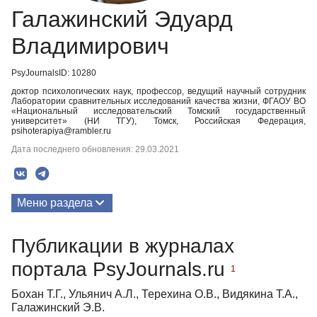
Галажинский Эдуард
Владимирович
PsyJournalsID: 10280
доктор психологических наук, профессор, ведущий научный сотрудник
Лаборатории сравнительных исследований качества жизни, ФГАОУ ВО
«Национальный исследовательский Томский государственный
университет» (НИ ТГУ), Томск, Российская Федерация,
psihoterapiya@rambler.ru
Дата последнего обновления: 29.03.2021
Меню раздела
Публикации
Публикации в журналах
портала PsyJournals.ru
1
Бохан Т.Г., Ульянич А.Л., Терехина О.В., Видякина Т.А.,
Галажинский Э.В.