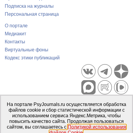
Подписка на журналы
Персональная страница
О портале
Медиакит
Контакты
Виртуальные фоны
Кодекс этики публикаций
Портал психологических изданий PsyJournals.ru, 2007–2026
На портале PsyJournals.ru осуществляется обработка
Правила использования материалов
файлов cookie и сбор статистической информации с
Свидетельство регистрации СМИ
Эл № ФС77-66447 от 14 июля
использованием сервиса Яндекс.Метрика, чтобы
2016 г.
повысить качество сайта. Продолжая пользоваться
сайтом, вы соглашаетесь с
Политикой использования
Издатель:
ФГБОУ ВО МГППУ
файлов Cookie
.