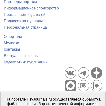
Партнеры портала
Информационное спонсорство
Приглашаем издателей
Подписка на журналы
Персональная страница
О портале
Медиакит
Контакты
Виртуальные фоны
Кодекс этики публикаций
Портал психологических изданий PsyJournals.ru, 2007–2026
На портале PsyJournals.ru осуществляется обработка
Правила использования материалов
файлов cookie и сбор статистической информации с