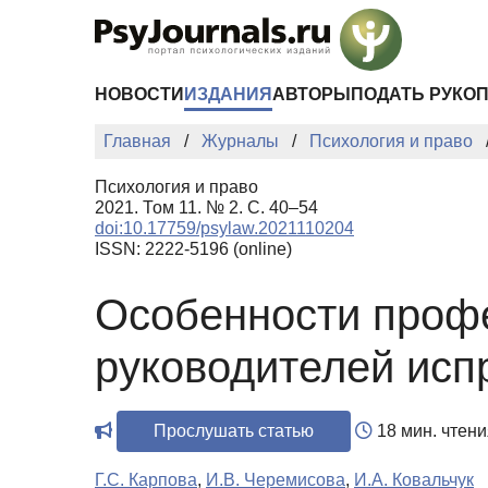
Перейти к основному содержанию
НОВОСТИ
ИЗДАНИЯ
АВТОРЫ
ПОДАТЬ РУКО
Главная
Журналы
Психология и право
Психология и право
2021. Том 11. № 2. С. 40–54
doi:10.17759/psylaw.2021110204
ISSN: 2222-5196 (online)
Особенности проф
руководителей исп
Прослушать статью
18 мин. чтени
Г.С. Карпова
,
И.В. Черемисова
,
И.А. Ковальчук