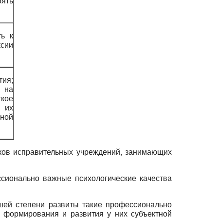
оять
ть к
сии
ия;
я на
кое
 их
ной
ков исправительных учреждений, занимающих
ссионально важные психологические качества
шей степени развиты такие профессионально
м формирования и развития у них субъектной