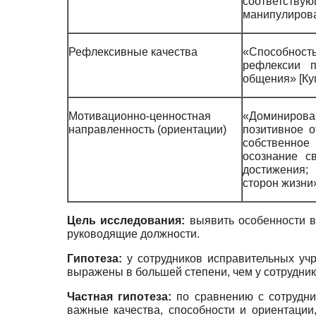
соответству
манипулирова
Рефлексивные качества
«Способност
рефлексии п
общения»
[
Ку
Мотивационно-ценностная
«Доминирова
направленность (ориентации)
позитивное 
собственно
осознание с
достижения;
сторон жизн
Цель исследования:
выявить особенности в
руководящие должности.
Гипотеза:
у сотрудников исправительных уч
выражены в большей степени, чем у сотрудни
Частная гипотеза:
по сравнению с сотрудни
важные качества, способности и ориентации