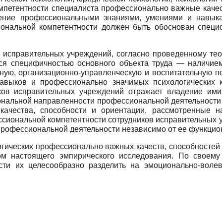
мпетентности специалиста профессионально важные качес
ение профессиональными знаниями, умениями и навыками
ональной компетентности должен быть обоснован спец
 исправительных учреждений, согласно проведенному тео
тся специфичностью основного объекта труда — наличием
вную, организационно-управленческую и воспитательную п
навыков и профессионально значимых психологических ка
иков исправительных учреждений отражает владение им
ональной направленности профессиональной деятельности с
качества, способности и ориентации, рассмотренные н
ссиональной компетентности сотрудников исправительных 
рофессиональной деятельности независимо от ее функцио
гических профессионально важных качеств, способностей и
ом настоящего эмпирического исследования. По своем
сти их целесообразно разделить на эмоционально-волевы