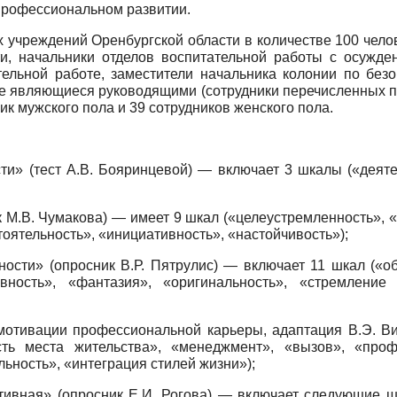
профессиональном развитии.
 учреждений Оренбургской области в количестве 100 чело
ти, начальники отделов воспитательной работы с осужде
тельной работе, заместители начальника колонии по без
не являющиеся руководящими (сотрудники перечисленных по
ик мужского пола и 39 сотрудников женского пола.
.В. Бояринцевой) — включает 3 шкалы («деятельно
.В. Чумакова) — имеет 9 шкал («целеустремленность», «
оятельность», «инициативность», «настойчивость»);
сник В.Р. Пятрулис) — включает 11 шкал («общий 
ивность», «фантазия», «оригинальность», «стремление
тивации профессиональной карьеры, адаптация В.Э. Вин
сть места жительства», «менеджмент», «вызов», «проф
ьность», «интеграция стилей жизни»);
вная» (опросник Е.И. Рогова) — включает следующие ш