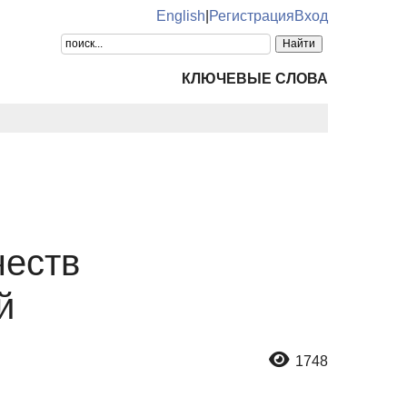
English
|
Регистрация
Вход
КЛЮЧЕВЫЕ СЛОВА
честв
й
1748