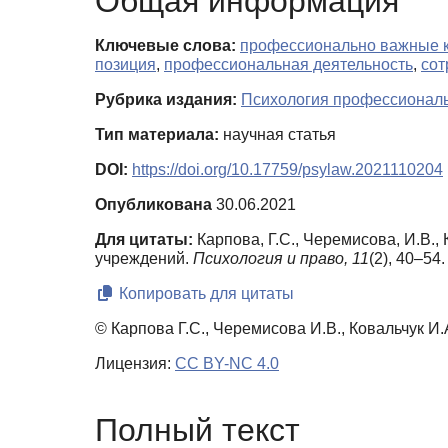
Общая информация
Ключевые слова:
профессионально важные 
позиция
,
профессиональная деятельность
,
сот
Рубрика издания:
Психология профессиональ
Тип материала:
научная статья
DOI:
https://doi.org/10.17759/psylaw.2021110204
Опубликована
30.06.2021
Для цитаты:
Карпова, Г.С., Черемисова, И.В.
учреждений.
Психология и право,
11
(2), 40–54
Копировать для цитаты
© Карпова Г.С., Черемисова И.В., Ковальчук И.
Лицензия:
CC BY-NC 4.0
Полный текст