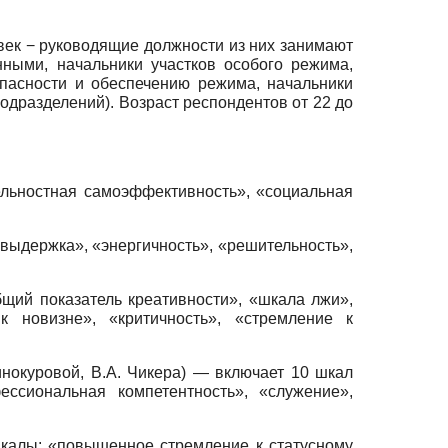
век − руководящие должности из них занимают
нными, начальники участков особого режима,
опасности и обеспечению режима, начальники
дразделений). Возраст респондентов от 22 до
стная самоэффективность», «социальная
выдержка», «энергичность», «решительность»,
показатель креативности», «шкала лжи»,
 к новизне», «критичность», «стремление к
окуровой, В.А. Чикера) — включает 10 шкал
ессиональная компетентность», «служение»,
калы: «повышенное стремление к статусному