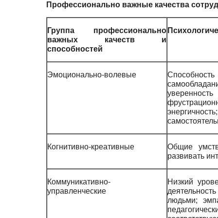
Профессионально важные качества сотру
Группа профессионально
Психологиче
важных качеств и
способностей
Эмоционально-волевые
Способность 
самооблада
уверенност
фрустрацион
энергичность
самостоятель
Когнитивно-креативные
Общие умств
развивать ин
Коммуникативно-
Низкий уров
управленческие
деятельность
людьми; эмп
педагогиче