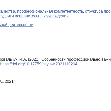
качества
,
профессиональная компетентность
,
структура пр
рудники исправительных учреждений
ной деятельности
, Ковальчук, И.А. (2021). Особенности профессионально ва
.
https://doi.org/10.17759/psylaw.2021110204
А., 2021