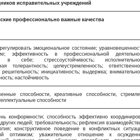
дников исправительных учреждений
ские профессионально важные качества
регулировать эмоциональное состояние; уравновешеннос
ние; эффективность в профессиональной деятельнос
ь в себе; стрессоустойчивость; исполнительнос
ная толерантность; целеустремленность; ответственно
; решительность; инициативность; выдержка; внимательно
ность; настойчивость
енные способности, креативные способности, стремле
теллектуальные способности
ень конформности; способность эффективно координиро
 других людей; требовательность; рефлексия взаимодейств
атия; конструктивное поведение в конфликтных ситуац
ский оптимизм; уважительное отношение к осужденн