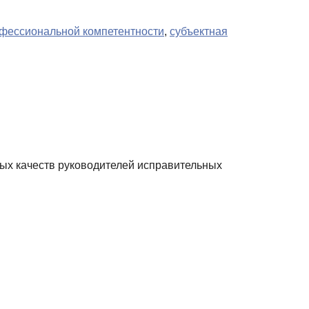
офессиональной компетентности
,
субъектная
жных качеств руководителей исправительных