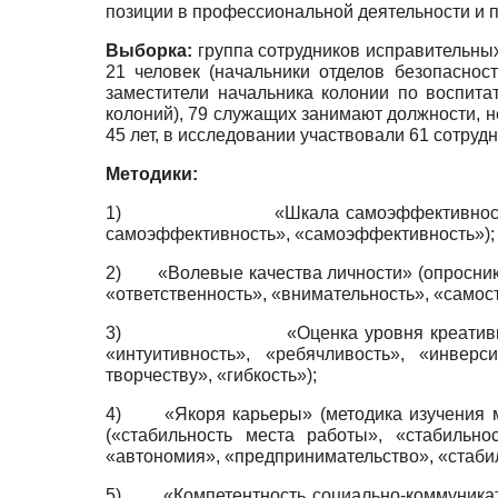
позиции в профессиональной деятельности и 
Выборка:
группа сотрудников исправительных
21 человек (начальники отделов безопаснос
заместители начальника колонии по воспита
колоний), 79 служащих занимают должности, 
45 лет, в исследовании участвовали 61 сотрудн
Методики:
1) «Шкала самоэффективности» (тест А
самоэффективность», «самоэффективность»);
2) «Волевые качества личности» (опросник М
«ответственность», «внимательность», «самост
3) «Оценка уровня креативности» (опро
«интуитивность», «ребячливость», «инверс
творчеству», «гибкость»);
4) «Якоря карьеры» (методика изучения мо
(«стабильность места работы», «стабильно
«автономия», «предпринимательство», «стабил
5) «Компетентность социально-коммуникати