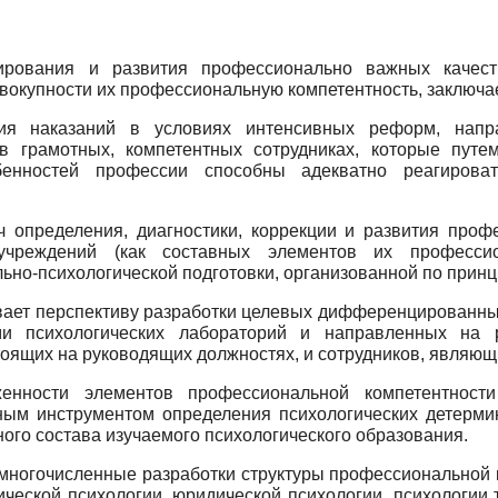
ирования и развития профессионально важных качеств
окупности их профессиональную компетентность, заключает
ия наказаний в условиях интенсивных реформ, напр
в грамотных, компетентных сотрудниках, которые пут
бенностей профессии способны адекватно реагиров
ч определения, диагностики, коррекции и развития проф
 учреждений (как составных элементов их профессио
но-психологической подготовки, организованной по прин
ывает перспективу разработки целевых дифференцированн
ми психологических лабораторий и направленных на р
тоящих на руководящих должностях, и сотрудников, являю
енности элементов профессиональной компетентности 
ым инструментом определения психологических детермин
ого состава изучаемого психологического образования.
многочисленные разработки структуры профессиональной 
ической психологии, юридической психологии, психологии