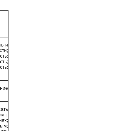
ть и
ти;
ть;
сть;
сть;
ние
вать
ия с
иях;
ым;