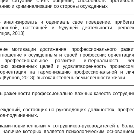
ющий ситуации стиль общения; способность противост
нию и криминализации со стороны осужденных
ь анализировать и оценивать свое поведение, прибега
рошлой, настоящей и будущей деятельности, рефлек
пцов, 2013
]
ние мотивации достижения, профессионального развит
отношение к осужденным и своей профессии; ориентаци
е профессиональное развитие, интернальность; чет
воих жизненных целей и удовлетворенность процессом
 ориентация на гармонизацию профессиональной и лич
и»
[
Купцов, 2013
]
; высокая степень осмысленности жизни
ыраженности профессионально важных качеств сотрудни
реждений, состоящих на руководящих должностях, профе
ков-подчиненных.
ками-подчиненными у сотрудников-руководителей в боль
, наличие которых является психологическим основание