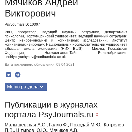
Мячиков Андрей
Викторович
PsyJournalsID: 10307
PhD, профессор, ведущий научный сотрудник, Департамент
психологии, Нортумбрийский Университет; ведущий научный сотрудник,
Центр нейроэкономики и когнитивных исследований, Институт
когнитивных нейронаук, Национальный исследовательский университет
«Высшая школа экономики» (НИУ ВШЭ), г. Москва, Российская
Федерация, Ньюкасл-апон-Тайн, Великобритания,
andriy.myachykov@northumbria.ac.uk
Дата последнего обновления: 09.04.2021
Меню раздела
Публикации
Публикации в журналах
портала PsyJournals.ru
2
Малышевская А.С., Галло Ф., Походай М.Ю., Котрелев
П.В., Штыров Ю.Ю., Мячиков А.В.