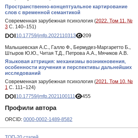
Пространственно-концептуальное картирование
слов с временной семантикой
Современная зарубежная психология (
2022. Том 11. №
3
С. 140–151)
DOI
10.17759/jmfp.2022110313
209
Малышевская А.С., Галло Ф., Бермудез-Маргаретто Б.,
Штыров Ю.Ю., Читая Т.Д., Петрова А.А., Мячиков А.В.
Языковая аттриция: механизмы возникновения,
особенности изучения и перспективы дальнейших
исследований
Современная зарубежная психология (
2021. Том 10. №
1
С. 111–124)
DOI
10.17759/jmfp.2021100111
455
Профили автора
ORCID:
0000-0002-1489-8582
ТОП-20 статей