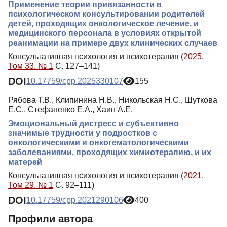
Применение теории привязанности в
психологическом консультировании родителей
детей, проходящих онкологическое лечение, и
медицинского персонала в условиях открытой
реанимации на примере двух клинических случаев
Консультативная психология и психотерапия (
2025.
Том 33. № 1
С. 127–141)
DOI
10.17759/cpp.2025330107
155
Рябова Т.В., Клипинина Н.В., Никольская Н.С., Шуткова
Е.С., Стефаненко Е.А., Хаин А.Е.
Эмоциональный дистресс и субъективно
значимые трудности у подростков с
онкологическими и онкогематологическими
заболеваниями, проходящих химиотерапию, и их
матерей
Консультативная психология и психотерапия (
2021.
Том 29. № 1
С. 92–111)
DOI
10.17759/cpp.2021290106
400
Профили автора