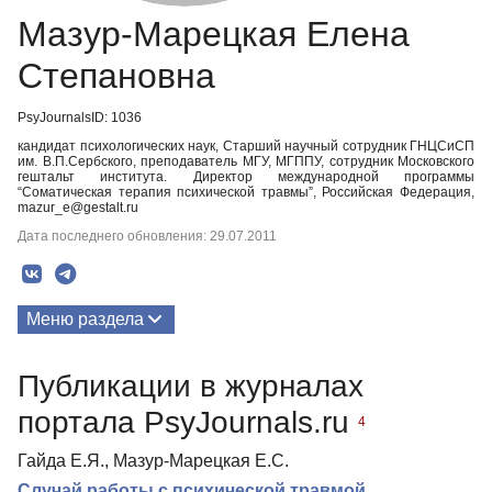
Мазур-Марецкая Елена
Степановна
PsyJournalsID: 1036
кандидат психологических наук, Старший научный сотрудник ГНЦСиСП
им. В.П.Сербского, преподаватель МГУ, МГППУ, сотрудник Московского
гештальт института. Директор международной программы
“Соматическая терапия психической травмы”, Российская Федерация,
mazur_e@gestalt.ru
Дата последнего обновления: 29.07.2011
Меню раздела
Публикации
Публикации в журналах
портала PsyJournals.ru
4
Гайда Е.Я., Мазур-Марецкая Е.С.
Случай работы с психической травмой