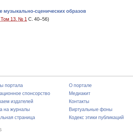
ве музыкально-сценических образов
 Том 13. № 1
С. 40–56)
ы портала
О портале
ционное спонсорство
Медиакит
аем издателей
Контакты
а на журналы
Виртуальные фоны
льная страница
Кодекс этики публикаций
6