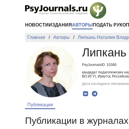
Перейти к основному содержанию
НОВОСТИ
ИЗДАНИЯ
АВТОРЫ
ПОДАТЬ РУКО
Главная
Авторы
Липкань Наталия Влад
Липкань
PsyJournalsID: 10380
кандидат педагогических н
ВО ИГУ), Иркутск, Российска
Дата последнего обновления
Публикации
Публикации в журналах 