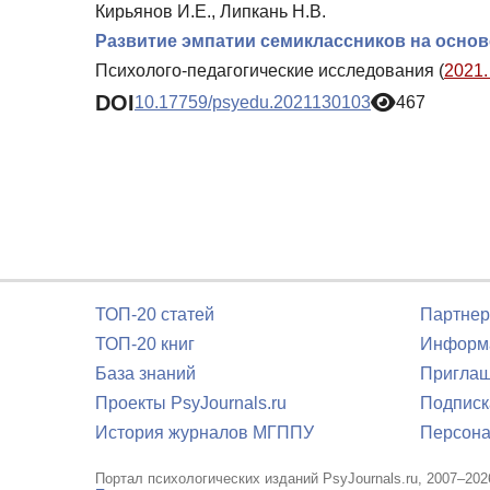
Кирьянов И.Е., Липкань Н.В.
Развитие эмпатии семиклассников на осно
Психолого-педагогические исследования (
2021.
DOI
10.17759/psyedu.2021130103
467
ТОП-20 статей
Партнер
ТОП-20 книг
Информа
База знаний
Приглаш
Проекты PsyJournals.ru
Подписк
История журналов МГППУ
Персона
Портал психологических изданий PsyJournals.ru, 2007–202