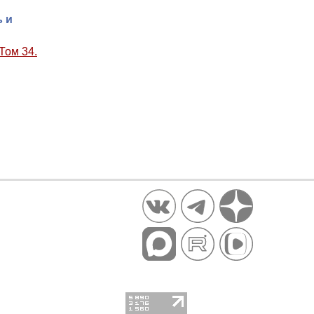
 и
Том 34.