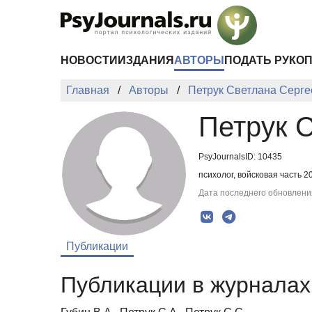
Перейти к основному содержанию
НОВОСТИ
ИЗДАНИЯ
АВТОРЫ
ПОДАТЬ РУКО
Главная
Авторы
Петрук Светлана Серг
Петрук 
PsyJournalsID: 10435
психолог, войсковая часть 2
Дата последнего обновления
Публикации
Публикации в журналах 