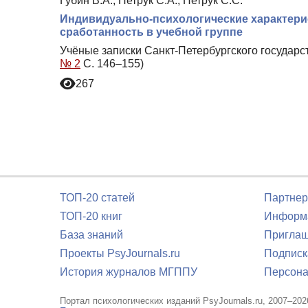
Губин В.А., Петрук С.А., Петрук С.С.
Индивидуально-психологические характер
сработанность в учебной группе
Учёные записки Санкт-Петербургского государс
№ 2
С. 146–155)
267
ТОП-20 статей
Партнер
ТОП-20 книг
Информа
База знаний
Приглаш
Проекты PsyJournals.ru
Подписк
История журналов МГППУ
Персона
Портал психологических изданий PsyJournals.ru, 2007–202