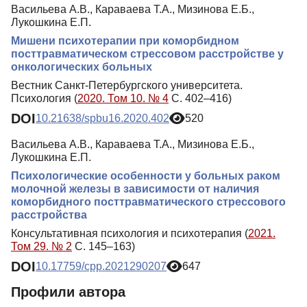
Васильева А.В., Караваева Т.А., Мизинова Е.Б.,
Лукошкина Е.П.
Мишени психотерапии при коморбидном
посттравматическом стрессовом расстройстве у
онкологических больных
Вестник Санкт-Петербургского университета.
Психология (
2020. Том 10. № 4
С. 402–416)
DOI
10.21638/spbu16.2020.402
520
Васильева А.В., Караваева Т.А., Мизинова Е.Б.,
Лукошкина Е.П.
Психологические особенности у больных раком
молочной железы в зависимости от наличия
коморбидного посттравматического стрессового
расстройства
Консультативная психология и психотерапия (
2021.
Том 29. № 2
С. 145–163)
DOI
10.17759/cpp.2021290207
647
Профили автора