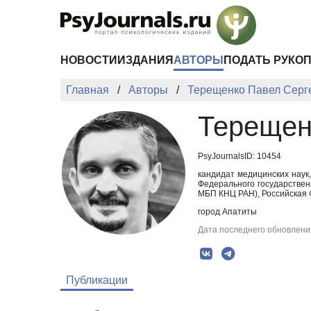
Перейти к основному содержанию
НОВОСТИ
ИЗДАНИЯ
АВТОРЫ
ПОДАТЬ РУКО
Главная
Авторы
Терещенко Павел Серг
Терещен
PsyJournalsID: 10454
кандидат медицинских наук
Федерального государствен
МБП КНЦ РАН), Российская 
город Апатиты
Дата последнего обновления
Публикации