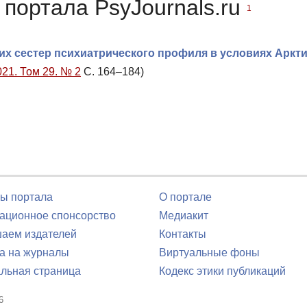
портала PsyJournals.ru
1
х сестер психиатрического профиля в условиях Аркт
021. Том 29. № 2
С. 164–184)
ы портала
О портале
ционное спонсорство
Медиакит
аем издателей
Контакты
а на журналы
Виртуальные фоны
льная страница
Кодекс этики публикаций
6