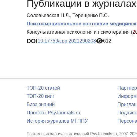
Публикации в журналах 
Соловьевская Н.Л., Терещенко П.С.
Психоэмоциональное состояние медицински
Консультативная психология и психотерапия (
2
DOI
10.17759/cpp.2021290208
612
ТОП-20 статей
Партнер
ТОП-20 книг
Информа
База знаний
Приглаш
Проекты PsyJournals.ru
Подписк
История журналов МГППУ
Персона
Портал психологических изданий PsyJournals.ru, 2007–202