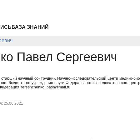
ПИСЬ
БАЗА ЗНАНИЙ
еевич
ко Павел Сергеевич
, старший научный со- трудник, Научно-исследовательский центр медико-би
ного бюджетного учреждения науки Федерального исследовательского цент
Федерация, tereshchenko_pash@mail.ru
: 25.06.2021