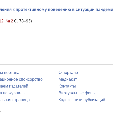
ления к протективному поведению в ситуации пандем
12. № 2
С. 78–93)
ы портала
О портале
ционное спонсорство
Медиакит
аем издателей
Контакты
а на журналы
Виртуальные фоны
льная страница
Кодекс этики публикаций
6