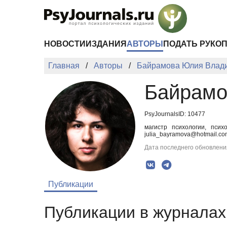
Перейти к основному содержанию
НОВОСТИ
ИЗДАНИЯ
АВТОРЫ
ПОДАТЬ РУКО
Главная
Авторы
Байрамова Юлия Влад
Байрамо
PsyJournalsID: 10477
магистр психологии, псих
julia_bayramova@hotmail.co
Дата последнего обновления
Публикации
Публикации в журналах 