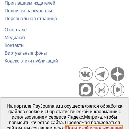
Приглашаем издателей
Подписка на журналы
Персональная страница
О портале
Медиакит
Контакты
Виртуальные фоны
Кодекс этики публикаций
Портал психологических изданий PsyJournals.ru, 2007–2026
На портале PsyJournals.ru осуществляется обработка
Правила использования материалов
файлов cookie и сбор статистической информации с
Свидетельство регистрации СМИ
Эл № ФС77-66447 от 14 июля
использованием сервиса Яндекс.Метрика, чтобы
2016 г.
повысить качество сайта. Продолжая пользоваться
сайтом, вы соглашаетесь с
Политикой использования
Издатель:
ФГБОУ ВО МГППУ