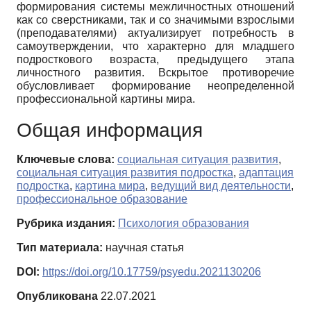
формирования системы межличностных отношений
как со сверстниками, так и со значимыми взрослыми
(преподавателями) актуализирует потребность в
самоутверждении, что характерно для младшего
подросткового возраста, предыдущего этапа
личностного развития. Вскрытое противоречие
обусловливает формирование неопределенной
профессиональной картины мира.
Общая информация
Ключевые слова:
социальная ситуация развития
,
социальная ситуация развития подростка
,
адаптация
подростка
,
картина мира
,
ведущий вид деятельности
,
профессиональное образование
Рубрика издания:
Психология образования
Тип материала:
научная статья
DOI:
https://doi.org/10.17759/psyedu.2021130206
Опубликована
22.07.2021