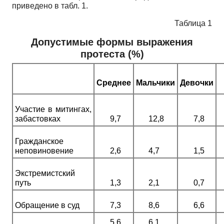
приведено в табл. 1.
Таблица 1
Допустимые формы выражения
протеста (%)
Среднее
Мальчики
Девочки
Участие в митингах,
забастовках
9,7
12,8
7,8
Гражданское
неповиновение
2,6
4,7
1,5
Экстремистский
путь
1,3
2,1
0,7
Обращение в суд
7,3
8,6
6,6
5,6
6,1