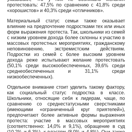
протестовать: 47,5% по сравнению с 41,8% среди
«хорошистов» и 40,3% среди «отличников».
Материальный статус семьи также оказывает
влияние на предпочтение подростками тех или иных
форм выражения протеста. Так, школьники из семей
с низким уровнем дохода более склонны к участию в
массовых протестных мероприятиях, гражданскому
неповиновению, экстремистским действиям.
Подростки из семей с более высоким уровнем
дохода реже испытывают желание протестовать
(50,1% среди высокообеспеченных, 39,6% среди
среднеобеспеченных и 31,1% среди
низкообеспеченных).
Отдельное внимание стоит уделить такому фактору,
как социальный статус подростка в классе.
Школьники, относящие себя к лидерам, чаще, по
сравнению со среднестатусными сверстниками
(имеющими «ограниченный круг приятелей»),
предпочитают более активные формы выражения
протеста: участие в массовых мероприятиях
(соответственно: 14,0% и 9,1%), обращение в суд
(10,2% и 6,3%), к властям (8,0% и 4,8%). Они также