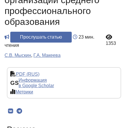
организации среднего
профессионального
образования
Прослушать статью
23 мин.
1353
чтения
С.В. Мыскин
,
Г.А. Макеева
PDF (RUS)
Информация
GS
в Google Scholar
Метрики