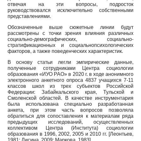
отвечая на эти вопросы, подросток
руководствовался исключительно собственными
представлениями.
Обозначенные выше сюжетные линии будут
рассмотрены с точки зрения влияния различных
социально-демографических, социально-
стратификационных и социально­психологических
факторов, а также поведенческих характеристик.
В основу статьи легли эмпирические данные,
полученные сотрудниками Центра социологии
образования «ИУО РАО» в 2020 г. в ходе анонимного
электронного анкетного опроса 4837 учащихся 7-11
классов школ из трех субъектов Российской
Федерации: Забайкальского края, Тульской и
Смоленской областей. В качестве инструментария
была использована специально разработанная
анкета, при этом часть вопросов позволяла
обратиться для сопоставления к материалам ряда
предыдущих исследований, осуществленных
коллективом Центра (Института) социологии
образования в 1996, 2002, 2005 и 2010 гг.
[
Леонтьев,
1981
;
Лисина, 2009
;
Маркова, 1983
]
.