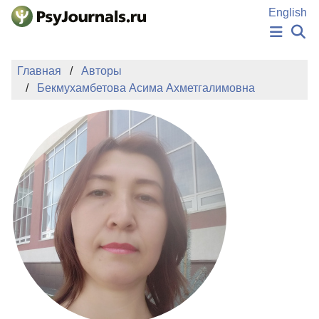
Перейти к основному содержанию
English
НОВОСТИ
Главная
Авторы
ИЗДАНИЯ
Бекмухамбетова Асима Ахметгалимовна
АВТОРЫ
ПОДАТЬ РУКОПИСЬ
БАЗА ЗНАНИЙ
КЛЮЧЕВЫЕ СЛОВА
Регистрация
Вход