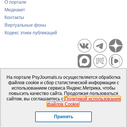
О портале
Медиакит
Контакты
Виртуальные фоны
Кодекс этики публикаций
Портал психологических изданий PsyJournals.ru, 2007–2026
На портале PsyJournals.ru осуществляется обработка
Правила использования материалов
файлов cookie и сбор статистической информации с
Свидетельство регистрации СМИ
Эл № ФС77-66447 от 14 июля
использованием сервиса Яндекс.Метрика, чтобы
2016 г.
повысить качество сайта. Продолжая пользоваться
сайтом, вы соглашаетесь с
Политикой использования
Издатель:
ФГБОУ ВО МГППУ
файлов Cookie
.
Репозиторий открытого доступа
Принять