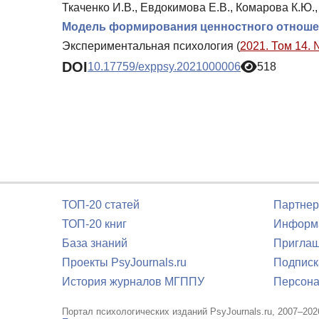
Ткаченко И.В., Евдокимова Е.В., Комарова К.Ю.,
Модель формирования ценностного отношен
Экспериментальная психология (
2021. Том 14. 
DOI
10.17759/exppsy.2021000006
518
ТОП-20 статей
Партнер
ТОП-20 книг
Информа
База знаний
Приглаш
Проекты PsyJournals.ru
Подписк
История журналов МГППУ
Персона
Портал психологических изданий PsyJournals.ru, 2007–202