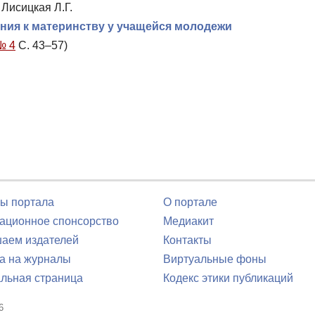
 Лисицкая Л.Г.
ия к материнству у учащейся молодежи
№ 4
С. 43–57)
ы портала
О портале
ционное спонсорство
Медиакит
аем издателей
Контакты
а на журналы
Виртуальные фоны
льная страница
Кодекс этики публикаций
6