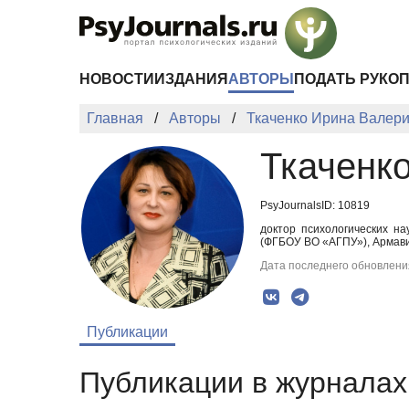
Перейти к основному содержанию
НОВОСТИ
ИЗДАНИЯ
АВТОРЫ
ПОДАТЬ РУКО
Главная
Авторы
Ткаченко Ирина Валер
Ткаченк
PsyJournalsID: 10819
доктор психологических на
(ФГБОУ ВО «АГПУ»), Армавир
Дата последнего обновления
Публикации
Публикации в журналах 