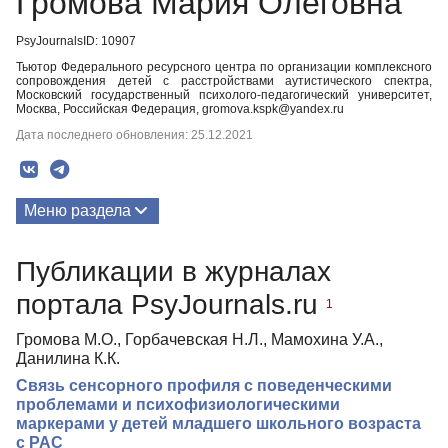
Громова Мария Олеговна
PsyJournalsID: 10907
Тьютор Федерального ресурсного центра по организации комплексного
сопровождения детей с расстройствами аутистического спектра,
Московский государственный психолого-педагогический университет,
Москва, Российская Федерация, gromova.kspk@yandex.ru
Дата последнего обновления: 25.12.2021
Меню раздела
Публикации
Публикации в журналах
портала PsyJournals.ru
1
Громова М.О., Горбачевская Н.Л., Мамохина У.А.,
Данилина К.К.
Связь сенсорного профиля с поведенческими
проблемами и психофизиологическими
маркерами у детей младшего школьного возраста
с РАС