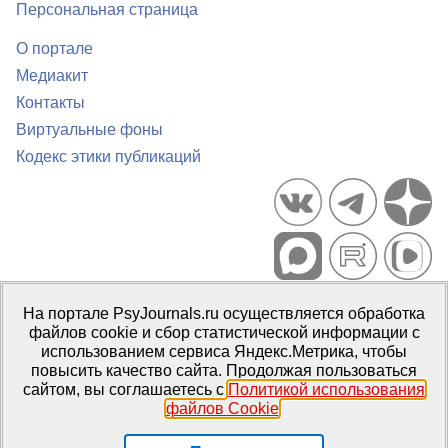
Персональная страница
О портале
Медиакит
Контакты
Виртуальные фоны
Кодекс этики публикаций
Портал психологических изданий PsyJournals.ru, 2007–2026
На портале PsyJournals.ru осуществляется обработка
Правила использования материалов
файлов cookie и сбор статистической информации с
Свидетельство регистрации СМИ
Эл № ФС77-66447 от 14 июля
использованием сервиса Яндекс.Метрика, чтобы
2016 г.
повысить качество сайта. Продолжая пользоваться
сайтом, вы соглашаетесь с
Политикой использования
Издатель:
ФГБОУ ВО МГППУ
файлов Cookie
.
Репозиторий открытого доступа