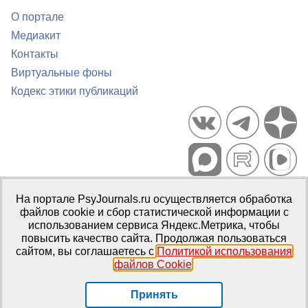
О портале
Медиакит
Контакты
Виртуальные фоны
Кодекс этики публикаций
Портал психологических изданий PsyJournals.ru, 2007–2026
На портале PsyJournals.ru осуществляется обработка
Правила использования материалов
файлов cookie и сбор статистической информации с
Свидетельство регистрации СМИ
Эл № ФС77-66447 от 14 июля
использованием сервиса Яндекс.Метрика, чтобы
2016 г.
повысить качество сайта. Продолжая пользоваться
сайтом, вы соглашаетесь с
Политикой использования
Издатель:
ФГБОУ ВО МГППУ
файлов Cookie
.
Репозиторий открытого доступа
Принять