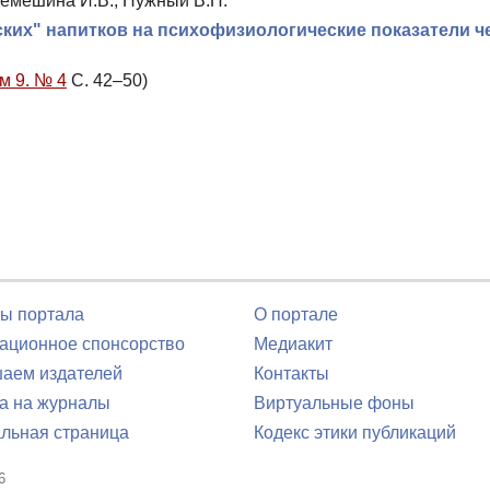
Демешина И.В., Нужный В.П.
ких" напитков на психофизиологические показатели ч
м 9. № 4
С. 42–50)
ы портала
О портале
ционное спонсорство
Медиакит
аем издателей
Контакты
а на журналы
Виртуальные фоны
льная страница
Кодекс этики публикаций
6