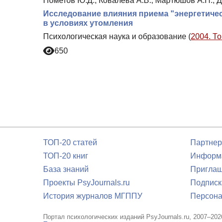
Пометов Ю.Д., Ковалева А.В., Мартюшов А.Н., 
Исследование влияния приема "энергетичес
в условиях утомления
Психологическая наука и образование (
2004. То
650
ТОП-20 статей
Партнер
ТОП-20 книг
Информа
База знаний
Приглаш
Проекты PsyJournals.ru
Подписк
История журналов МГППУ
Персона
Портал психологических изданий PsyJournals.ru, 2007–202