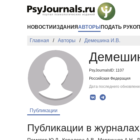
Перейти к основному содержанию
НОВОСТИ
ИЗДАНИЯ
АВТОРЫ
ПОДАТЬ РУКО
Главная
Авторы
Демешина И.В.
Демешин
PsyJournalsID: 1107
Российская Федерация
Дата последнего обновления
Публикации
Публикации в журналах 