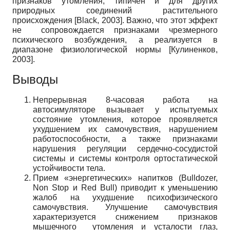
признаков утомления, типичен и для других
природных соединений растительного
происхождения
[
Black, 2003
]
. Важно, что этот эффект
не сопровождается признаками чрезмерного
психического возбуждения, а реализуется в
диапазоне физиологической нормы
[
Кулиненков,
2003
]
.
Выводы
Непрерывная 8-часовая работа на
автосимуляторе вызывает у испытуемых
состояние утомления, которое проявляется
ухудшением их самочувствия, нарушением
работоспособности, а также признаками
нарушения регуляции сердечно-сосудистой
системы и системы контроля ортостатической
устойчивости тела.
Прием «энергетических» напитков (Bulldozer,
Non Stop и Red Bull) приводит к уменьшению
жалоб на ухудшение психофизического
самочувствия. Улучшение самочувствия
характеризуется снижением признаков
мышечного утомления и усталости глаз,