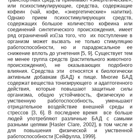
или психостимулирующие, средства, содержащие
кофеин (чай, кофе, «энергетические» напитки).
Однако прием психостимулирующих средств,
содержащих большое количество кофеина или
соединений синтетического происхождения, имеет
ряд ограничений изза того, что их поступление в
организм может вызвать не только стимуляцию
работоспособности, но и парадоксальное ее
снижение вплоть до угнетения [5, 9]. Существует тем
не менее группа средств (растительного животного
происхождения), не оказывающих подобного
влияния. Средства эти относятся к биологически
активным добавкам (БАД) к пище. Многие БАД
содержат вещества тонизирующего и адаптогенного
действия, которые повышают защитные силы
организма, общую устойчивость, физическую и
умственную работоспособность, уменьшают
отрицательное воздействие внешней среды и
стрессов [3, 6]. В последнее время все больше
людей употребляют различные БАД с самыми
разными целями
[
Hasler Clare, 2002
]
, в том числе и
для повышения физической и умственной
работоспособности
[
Сейфулла, 1999
]
.