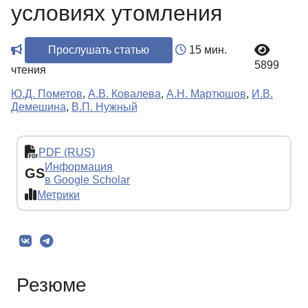
условиях утомления
Прослушать статью
15 мин.
5899
чтения
Ю.Д. Пометов
,
А.В. Ковалева
,
А.Н. Мартюшов
,
И.В.
Демешина
,
В.П. Нужный
PDF (RUS)
Информация
GS
в Google Scholar
Метрики
Резюме