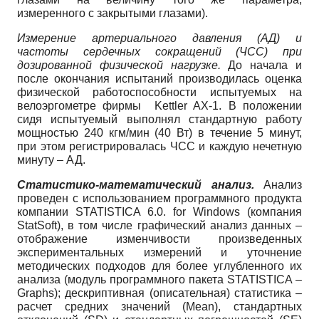
измеренного с закрытыми глазами).
Измерение артериального давления (АД) и
частоты сердечных сокращений (ЧСС) при
дозированной физической нагрузке.
До начала и
после окончания испытаний производилась оценка
физической работоспособности испытуемых на
велоэргометре фирмы Kettler AX-1. В положении
сидя испытуемый выполнял стандартную работу
мощностью 240 кгм/мин (40 Вт) в течение 5 минут,
при этом регистрировалась ЧСС и каждую нечетную
минуту – АД.
Статистико-математический анализ.
Анализ
проведен с использованием программного продукта
компании STATISTICA 6.0. for Windows (компания
StatSoft), в том числе графический анализ данных –
отображение изменчивости произведенных
экспериментальных измерений и уточнение
методических подходов для более углубленного их
анализа (модуль программного пакета STATISTICA –
Graphs); дескриптивная (описательная) статистика –
расчет средних значений (Mean), стандартных