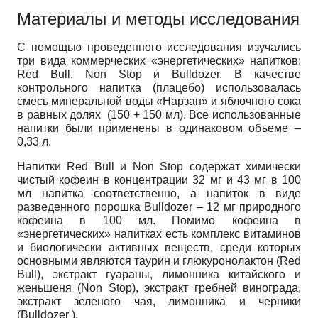
Материалы и методы исследования
С помощью проведенного исследования изучались
три вида коммерческих «энергетических» напитков:
Red Bull, Non Stop и Bulldozer. В качестве
контрольного напитка (плацебо) использовалась
смесь минеральной воды «Нарзан» и яблочного сока
в равных долях (150 + 150 мл). Все использованные
напитки были применены в одинаковом объеме –
0,33 л.
Напитки Red Bull и Non Stop содержат химически
чистый кофеин в концентрации 32 мг и 43 мг в 100
мл напитка соответственно, а напиток в виде
разведенного порошка Bulldozer – 12 мг природного
кофеина в 100 мл. Помимо кофеина в
«энергетических» напитках есть комплекс витаминов
и биологически активных веществ, среди которых
основными являются таурин и глюкуронолактон (Red
Bull), экстракт гуараны, лимонника китайского и
женьшеня (Non Stop), экстракт гребней винограда,
экстракт зеленого чая, лимонника и черники
(Bulldozer ).