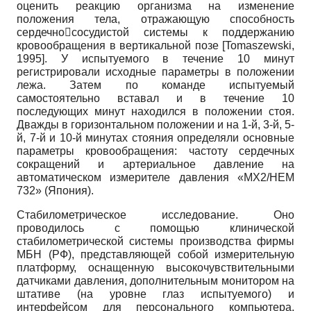
оценить реакцию организма на изменение
положения тела, отражающую способность
сердечнососудистой системы к поддержанию
кровообращения в вертикальной позе
[
Tomaszewski,
1995
]
. У испытуемого в течение 10 минут
регистрировали исходные параметры в положении
лежа. Затем по команде испытуемый
самостоятельно вставал и в течение 10
последующих минут находился в положении стоя.
Дважды в горизонтальном положении и на 1-й, 3-й, 5-
й, 7-й и 10-й минутах стояния определяли основные
параметры кровообращения: частоту сердечных
сокращений и артериальное давление на
автоматическом измерителе давления «МХ2/НЕМ
732» (Япония).
Стабилометрическое исследование. Оно
проводилось с помощью клинической
стабилометрической системы производства фирмы
МБН (РФ), представляющей собой измерительную
платформу, оснащенную высокочувствительными
датчиками давления, дополнительным монитором на
штативе (на уровне глаз испытуемого) и
интерфейсом для персонального компьютера,