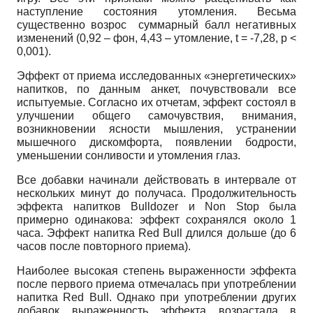
наступление состояния утомления. Весьма
существенно возрос суммарный балл негативных
изменений (0,92 – фон, 4,43 – утомление, t = -7,28, p <
0,001).
Эффект от приема исследованных «энергетических»
напитков, по данным анкет, почувствовали все
испытуемые. Согласно их отчетам, эффект состоял в
улучшении общего самочувствия, внимания,
возникновении ясности мышления, устранении
мышечного дискомфорта, появлении бодрости,
уменьшении сонливости и утомления глаз.
Все добавки начинали действовать в интервале от
нескольких минут до получаса. Продолжительность
эффекта напитков Bulldozer и Non Stop была
примерно одинакова: эффект сохранялся около 1
часа. Эффект напитка Red Bull длился дольше (до 6
часов после повторного приема).
Наиболее высокая степень выраженности эффекта
после первого приема отмечалась при употреблении
напитка Red Bull. Однако при употреблении других
добавок выраженность эффекта возрастала в