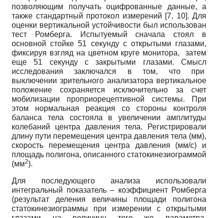
позволяющим получать оцифрованные данные, а
также стандартный протокол измерений [7, 10]. Для
оценки вертикальной устойчивости был использован
тест Ромберга. Испытуемый сначала стоял в
основной стойке 51 секунду с открытыми глазами,
фиксируя взгляд на цветном круге монитора, затем
еще 51 секунду с закрытыми глазами. Смысл
исследования заключался в том, что при
выключении зрительного анализатора вертикальное
положение сохраняется исключительно за счет
мобилизации проприорецептивной системы. При
этом нормальная реакция со стороны контроля
баланса тела состояла в увеличении амплитуды
колебаний центра давления тела. Регистрировали
длину пути перемещения центра давления тела (мм),
скорость перемещения центра давления (мм/с) и
площадь полигона, описанного статокинезиограммой
2
(мм
).
Для последующего анализа использовали
интегральный показатель – коэффициент Ромберга
(результат деления величины площади полигона
статокинезиограммы при измерении с открытыми
глазами на величину того же параметра,