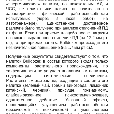
«энергетические» напитки, по показателям АД и
ЧСС, не влияют или влияют незначительно на
характеристики физической работоспособности
испытуемых (через 8 часов работы на
автотренажере). Единственное достоверное
различие было получено при анализе отклонений ПД
от фона. Если при приеме плацебо после нагрузки
возникает выраженное снижение ПД (на 12,2 мм рт.
ст.), то при приеме напитка Bulldozer происходит его
незначительное повышение (на 1,7 мм рт. ст.).
Полученные результаты свидетельствуют о том, что
напиток Bulldozer, в состав которого входят только
компоненты растительного происхождения, по
эффективности не уступает аналогичным напиткам,
содержащим синтетические соединения.
Растительным экстрактам, входящим в состав этого
напитка (зеленый чай, гребни винограда, лимонник
китайский, черника), присуще, по-видимому,
слабовыраженное психостимулирующее,
адаптогенное действие. Указанный эффект,
проявляющийся улучшением работоспособности
(физической и психической) и уменьшением