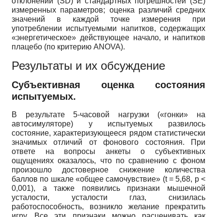
отклонений (SD) и стандартных погрешностей (SE)
измеренных параметров; оценка различий средних
значений в каждой точке измерения при
употреблении испытуемыми напитков, содержащих
«энергетическое» действующее начало, и напитков
плацебо (по критерию ANOVA).
Результаты и их обсуждение
Субъективная оценка состояния
испытуемых.
В результате 5-часовой нагрузки («гонки» на
автосимуляторе) у испытуемых развилось
состояние, характеризующееся рядом статистически
значимых отличий от фонового состояния. При
ответе на вопросы анкеты о субъективных
ощущениях оказалось, что по сравнению с фоном
произошло достоверное снижение количества
баллов по шкале «общее самочувствие» (t = 5,68, p <
0,001), а также появились признаки мышечной
усталости, усталости глаз, снизилась
работоспособность, возникло желание прекратить
игру. Все эти признаки можно расценивать как