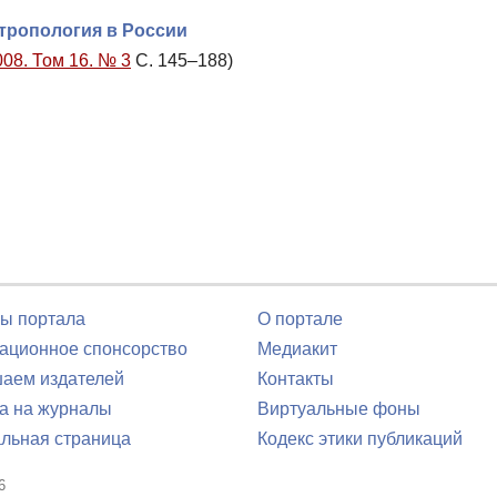
тропология в России
008. Том 16. № 3
С. 145–188)
ы портала
О портале
ционное спонсорство
Медиакит
аем издателей
Контакты
а на журналы
Виртуальные фоны
льная страница
Кодекс этики публикаций
6