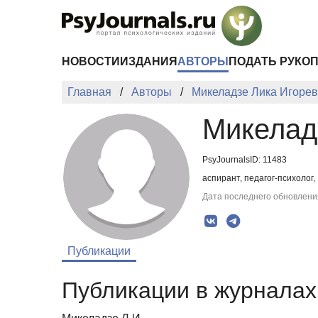
Перейти к основному содержанию
НОВОСТИ
ИЗДАНИЯ
АВТОРЫ
ПОДАТЬ РУКО
Главная
Авторы
Микеладзе Лика Игоре
Микелад
PsyJournalsID: 11483
аспирант, педагог-психолог
Дата последнего обновления
Публикации
Публикации в журналах 