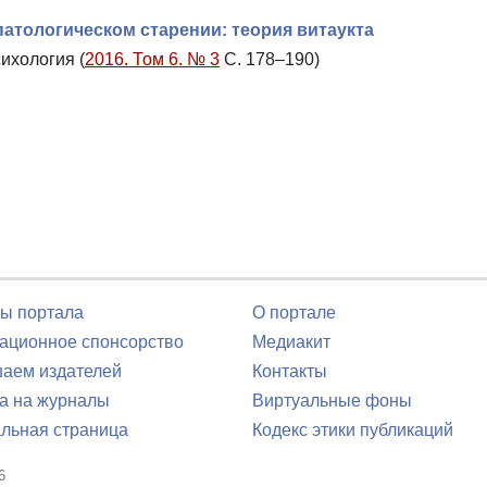
атологическом старении: теория витаукта
ихология (
2016. Том 6. № 3
С. 178–190)
ы портала
О портале
ционное спонсорство
Медиакит
аем издателей
Контакты
а на журналы
Виртуальные фоны
льная страница
Кодекс этики публикаций
6