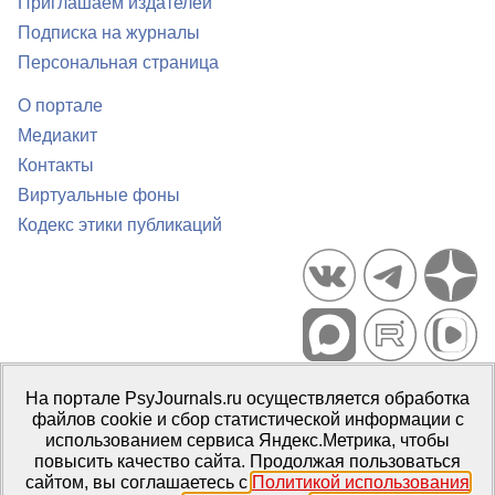
Приглашаем издателей
Подписка на журналы
Персональная страница
О портале
Медиакит
Контакты
Виртуальные фоны
Кодекс этики публикаций
Портал психологических изданий PsyJournals.ru, 2007–2026
На портале PsyJournals.ru осуществляется обработка
Правила использования материалов
файлов cookie и сбор статистической информации с
Свидетельство регистрации СМИ
Эл № ФС77-66447 от 14 июля
использованием сервиса Яндекс.Метрика, чтобы
2016 г.
повысить качество сайта. Продолжая пользоваться
сайтом, вы соглашаетесь с
Политикой использования
Издатель:
ФГБОУ ВО МГППУ