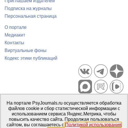
Приглашаем издателей
Подписка на журналы
Персональная страница
О портале
Медиакит
Контакты
Виртуальные фоны
Кодекс этики публикаций
Портал психологических изданий PsyJournals.ru, 2007–2026
На портале PsyJournals.ru осуществляется обработка
Правила использования материалов
файлов cookie и сбор статистической информации с
Свидетельство регистрации СМИ
Эл № ФС77-66447 от 14 июля
использованием сервиса Яндекс.Метрика, чтобы
2016 г.
повысить качество сайта. Продолжая пользоваться
сайтом, вы соглашаетесь с
Политикой использования
Издатель:
ФГБОУ ВО МГППУ