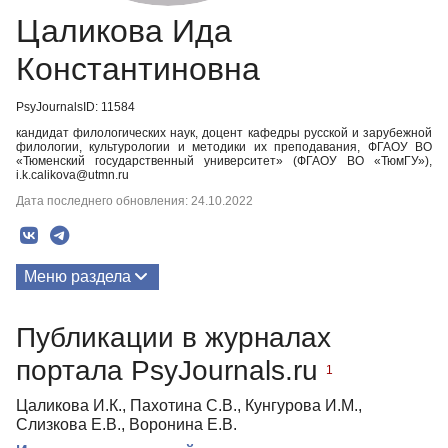
Цаликова Ида
Константиновна
PsyJournalsID: 11584
кандидат филологических наук, доцент кафедры русской и зарубежной
филологии, культурологии и методики их преподавания, ФГАОУ ВО
«Тюменский государственный университет» (ФГАОУ ВО «ТюмГУ»),
i.k.calikova@utmn.ru
Дата последнего обновления: 24.10.2022
Меню раздела
Публикации
Публикации в журналах
портала PsyJournals.ru
1
Цаликова И.К., Пахотина С.В., Кунгурова И.М.,
Слизкова Е.В., Воронина Е.В.