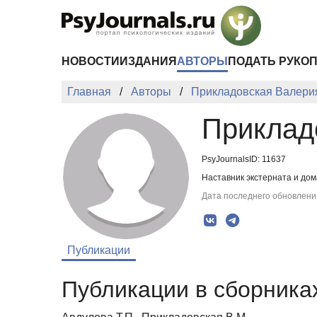
Перейти к основному содержанию
НОВОСТИ
ИЗДАНИЯ
АВТОРЫ
ПОДАТЬ РУКО
Главная
Авторы
Прикладовская Валери
Приклад
PsyJournalsID: 11637
Наставник экстерната и до
Дата последнего обновления
Публикации
Публикации в сборниках