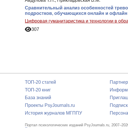
Авдулова Т.П., Прикладовская В.М.
Сравнительный анализ особенностей трево
подростков, обучающихся онлайн и офлайн
Цифровая гуманитаристика и технологии в обр
307
ТОП-20 статей
Партнер
ТОП-20 книг
Информа
База знаний
Приглаш
Проекты PsyJournals.ru
Подписк
История журналов МГППУ
Персона
Портал психологических изданий PsyJournals.ru, 2007–202