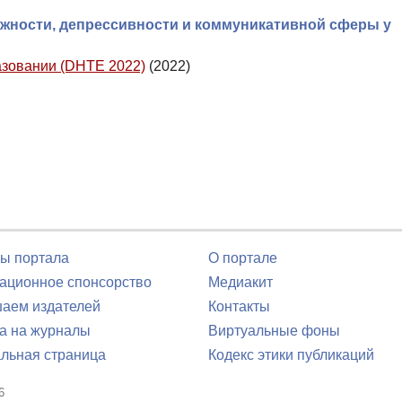
жности, депрессивности и коммуникативной сферы у
азовании (DHTE 2022)
(2022)
ы портала
О портале
ционное спонсорство
Медиакит
аем издателей
Контакты
а на журналы
Виртуальные фоны
льная страница
Кодекс этики публикаций
6