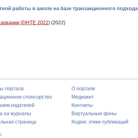
ной работы в школе на базе транзакционного подхода
азовании (DHTE 2022)
(2022)
ы портала
О портале
ционное спонсорство
Медиакит
аем издателей
Контакты
а на журналы
Виртуальные фоны
льная страница
Кодекс этики публикаций
6