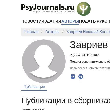
Перейти к основному содержанию
НОВОСТИ
ИЗДАНИЯ
АВТОРЫ
ПОДАТЬ РУКО
Главная
Авторы
Завриев Николай Конс
Завриев
PsyJournalsID: 11640
Педагог дополнительного о
Дата последнего обновления
Публикации
Публикации в сборниках