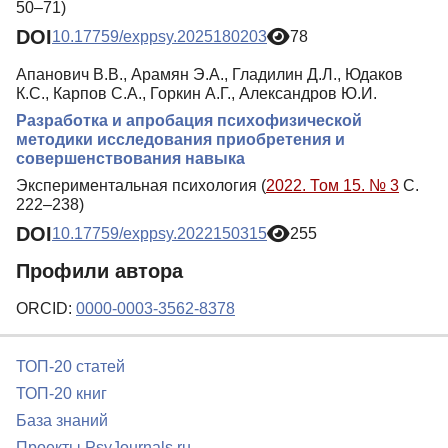
50–71)
DOI
10.17759/exppsy.2025180203
78
Апанович В.В., Арамян Э.А., Гладилин Д.Л., Юдаков
К.С., Карпов С.А., Горкин А.Г., Александров Ю.И.
Разработка и апробация психофизической
методики исследования приобретения и
совершенствования навыка
Экспериментальная психология (
2022. Том 15. № 3
С.
222–238)
DOI
10.17759/exppsy.2022150315
255
Профили автора
ORCID:
0000-0003-3562-8378
ТОП-20 статей
ТОП-20 книг
База знаний
Проекты PsyJournals.ru