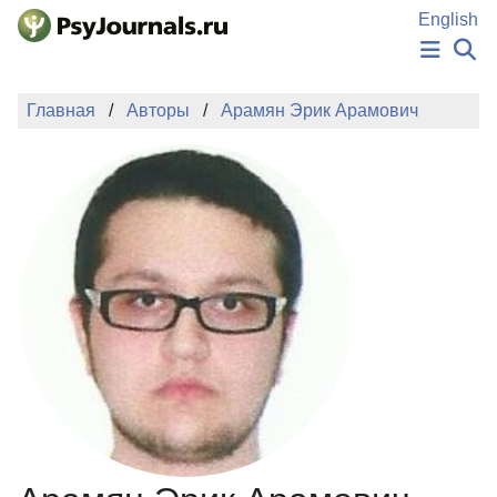
Перейти к основному содержанию
English
НОВОСТИ
Главная
Авторы
Арамян Эрик Арамович
ИЗДАНИЯ
АВТОРЫ
ПОДАТЬ РУКОПИСЬ
БАЗА ЗНАНИЙ
КЛЮЧЕВЫЕ СЛОВА
Регистрация
Вход