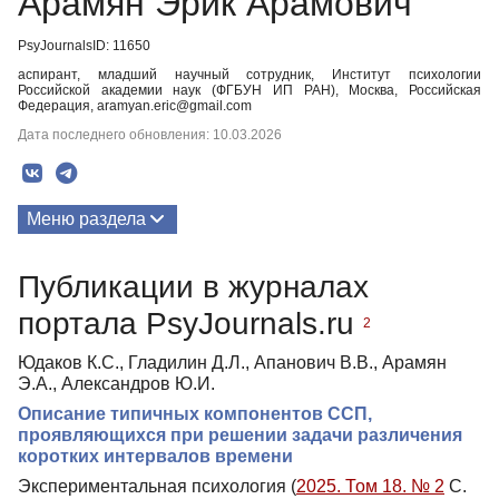
Арамян Эрик Арамович
PsyJournalsID: 11650
аспирант, младший научный сотрудник, Институт психологии
Российской академии наук (ФГБУН ИП РАН), Москва, Российская
Федерация, aramyan.eric@gmail.com
Дата последнего обновления: 10.03.2026
Меню раздела
Публикации
Публикации в журналах
портала PsyJournals.ru
2
Юдаков К.С., Гладилин Д.Л., Апанович В.В., Арамян
Э.А., Александров Ю.И.
Описание типичных компонентов ССП,
проявляющихся при решении задачи различения
коротких интервалов времени
Экспериментальная психология (
2025. Том 18. № 2
С.