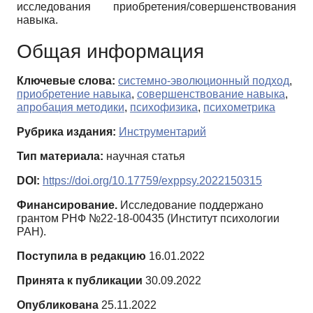
исследования приобретения/совершенствования
навыка.
Общая информация
Ключевые слова:
системно-эволюционный подход
,
приобретение навыка
,
совершенствование навыка
,
апробация методики
,
психофизика
,
психометрика
Рубрика издания:
Инструментарий
Тип материала:
научная статья
DOI:
https://doi.org/10.17759/exppsy.2022150315
Финансирование.
Исследование поддержано
грантом РНФ №22-18-00435 (Институт психологии
РАН).
Поступила в редакцию
16.01.2022
Принята к публикации
30.09.2022
Опубликована
25.11.2022