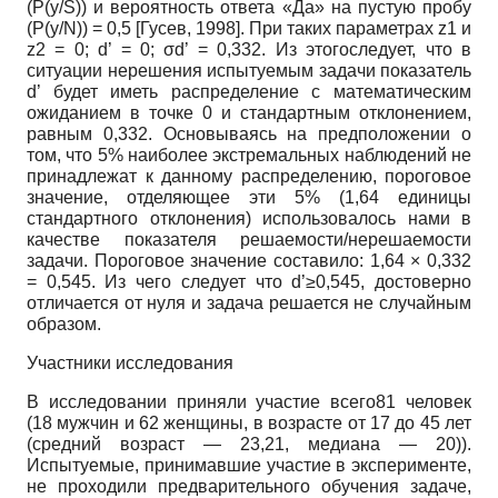
(P(y/S)) и вероятность ответа «Да» на пустую пробу
(P(y/N)) = 0,5
[
Гусев, 1998
]
. При таких параметрах z1 и
z2 = 0; d’ = 0; σd’ = 0,332. Из этогоследует, что в
ситуации нерешения испытуемым задачи показатель
d’ будет иметь распределение с математическим
ожиданием в точке 0 и стандартным отклонением,
равным 0,332. Основываясь на предположении о
том, что 5% наиболее экстремальных наблюдений не
принадлежат к данному распределению, пороговое
значение, отделяющее эти 5% (1,64 единицы
стандартного отклонения) использовалось нами в
качестве показателя решаемости/нерешаемости
задачи. Пороговое значение составило: 1,64 × 0,332
= 0,545. Из чего следует что d’≥0,545, достоверно
отличается от нуля и задача решается не случайным
образом.
Участники исследования
В исследовании приняли участие всего81 человек
(18 мужчин и 62 женщины, в возрасте от 17 до 45 лет
(средний возраст — 23,21, медиана — 20)).
Испытуемые, принимавшие участие в эксперименте,
не проходили предварительного обучения задаче,