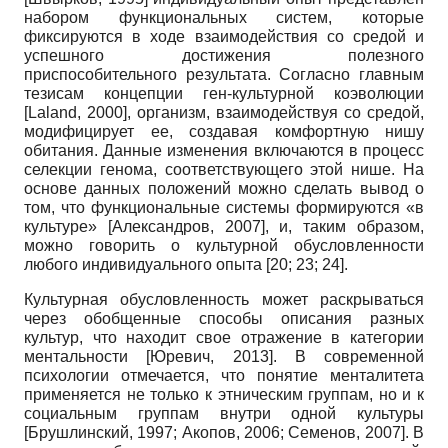
набором функциональных систем, которые
фиксируются в ходе взаимодействия со средой и
успешного достижения полезного
приспособительного результата. Согласно главным
тезисам концепции ген-культурной коэволюции
[
Laland, 2000
]
, организм, взаимодействуя со средой,
модифицирует ее, создавая комфортную нишу
обитания. Данные изменения включаются в процесс
селекции генома, соответствующего этой нише. На
основе данных положений можно сделать вывод о
том, что функциональные системы формируются «в
культуре»
[
Александров, 2007
]
, и, таким образом,
можно говорить о культурной обусловленности
любого индивидуального опыта [20; 23; 24].
Культурная обусловленность может раскрываться
через обобщенные способы описания разных
культур, что находит свое отражение в категории
ментальности
[
Юревич, 2013
]
. В современной
психологии отмечается, что понятие менталитета
применяется не только к этническим группам, но и к
социальным группам внутри одной культуры
[
Брушлинский, 1997
;
Акопов, 2006
;
Семенов, 2007
]
. В