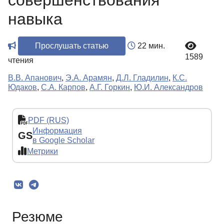
совершенствования
навыка
Прослушать статью
22 мин.
1589
чтения
В.В. Апанович
,
Э.А. Арамян
,
Д.Л. Гладилин
,
К.С.
Юдаков
,
С.А. Карпов
,
А.Г. Горкин
,
Ю.И. Александров
PDF (RUS)
Информация
GS
в Google Scholar
Метрики
Резюме