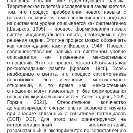
совершенствования уже существующего навыка.
Теоретическая гипотеза исследования заключается в
том, что процесс приобретения нового навыка с
базовых позиций системно-эволюционного подхода
на системном уровне описывается как системогенез
[
Швырков, 1995
]
— процесс формирования новых
систем индивидуального опыта, необходимых для
решения задачи. Этот же процесс можно обозначать
как консолидацию памяти
[
Кравков, 1948
]
. Процесс
совершенствования навыка на системном уровне
описывается как изменение межсистемных
отношений. Этот же процесс можно обозначать как
реконсолидацию памяти
[
Кравков, 1948
]
. Здесь
необходимо отметить, что процесс системогенеза
невозможен без изменения межсистемных
отношений, в то время как межсистемные
отношения могут изменяться и без формирования
новых функциональных систем
[
Александров, 2005
;
Горкин, 2021
]
. Относительное количество
актуализируемых систем опыта возможно изучать
при анализе связанных с событиями потенциалов
(ССП) ЭЭГ. Для этого мы ориентируемся на
интерпретационный инструментарий,
разработанный в экспериментах по сопоставлению