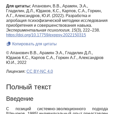
Для цитаты:
Апанович, В.В., Арамян, Э.А.,
Гладилин, Д.Л., Юдаков, К.С., Карпов, С.А., Горкин,
А.Г., Александров, Ю.И. (2022). Разработка и
апробация психофизической методики исследования
приобретения и совершенствования навыка.
Экспериментальная психология,
15
(3), 222–238.
https://doi.org/10.17759/exppsy.2022150315
Копировать для цитаты
© Апанович В.В., Арамян Э.А., Гладилин Д.Л.,
Юдаков К.С., Карпов С.А., Горкин А.Г., Александров
Ю.И., 2022
Лицензия:
CC BY-NC 4.0
Полный текст
Введение
С позиций системно-эволюционного подхода
[
Швырков, 1995
]
индивидуальный опыт представлен