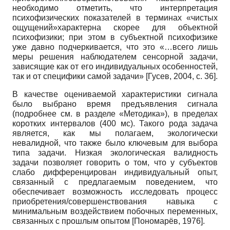
необходимо отметить, что интерпретация
психофизических показателей в терминах «чистых
ощущений»характерна скорее для объектной
психофизики; при этом в субъектной психофизике
уже давно подчеркивается, что это «…всего лишь
меры решения наблюдателем сенсорной задачи,
зависящие как от его индивидуальных особенностей,
так и от специфики самой задачи»
[
Гусев, 2004
, с. 36]
.
В качестве оцениваемой характеристики сигнала
было выбрано время предъявления сигнала
(подробнее см. в разделе «Методика»), в пределах
коротких интервалов (400 мс). Такого рода задача
является, как мы полагаем, экологически
невалидной, что также было ключевым для выбора
типа задачи. Низкая экологическая валидность
задачи позволяет говорить о том, что у субъектов
слабо дифференцирован индивидуальный опыт,
связанный с предлагаемым поведением, что
обеспечивает возможность исследовать процесс
приобретения/совершенствования навыка с
минимальным воздействием побочных переменных,
связанных с прошлым опытом
[
Пономарёв, 1976
]
.