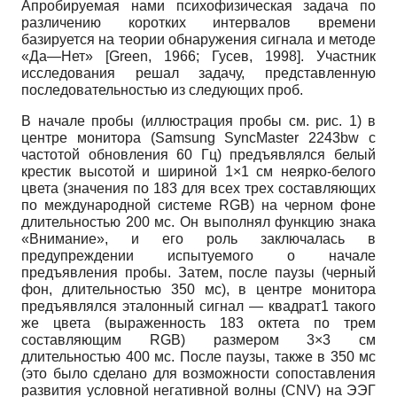
Апробируемая нами психофизическая задача по
различению коротких интервалов времени
базируется на теории обнаружения сигнала и методе
«Да—Нет»
[
Green, 1966
;
Гусев, 1998
]
. Участник
исследования решал задачу, представленную
последовательностью из следующих проб.
В начале пробы (иллюстрация пробы см. рис. 1) в
центре монитора (Samsung SyncMaster 2243bw с
частотой обновления 60 Гц) предъявлялся белый
крестик высотой и шириной 1×1 см неярко-белого
цвета (значения по 183 для всех трех составляющих
по международной системе RGB) на черном фоне
длительностью 200 мс. Он выполнял функцию знака
«Внимание», и его роль заключалась в
предупреждении испытуемого о начале
предъявления пробы. Затем, после паузы (черный
фон, длительностью 350 мс), в центре монитора
предъявлялся эталонный сигнал — квадрат1 такого
же цвета (выраженность 183 октета по трем
составляющим RGB) размером 3×3 см
длительностью 400 мс. После паузы, также в 350 мс
(это было сделано для возможности сопоставления
развития условной негативной волны (CNV) на ЭЭГ