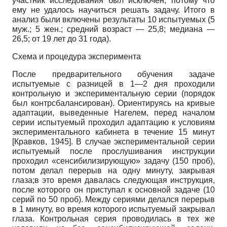
участник исследования был исключен, потому что
ему не удалось научиться решать задачу. Итого в
анализ были включены результаты 10 испытуемых (5
муж.; 5 жен.; средний возраст — 25,8; медиана —
26,5; от 19 лет до 31 года).
Схема и процедура эксперимента
После предварительного обучения задаче
испытуемые с разницей в 1—2 дня проходили
контрольную и экспериментальную серии (порядок
был контрсбалансирован). Ориентируясь на кривые
адаптации, выведенные Нагелем, перед началом
серии испытуемый проходил адаптацию к условиям
экспериментального кабинета в течение 15 минут
[
Кравков, 1945
]
. В случае экспериментальной серии
испытуемый после прослушивания инструкции
проходил «сенсибилизирующую» задачу (150 проб),
потом делал перерыв на одну минуту, закрывая
глаза;в это время давалась следующая инструкция,
после которого он приступал к основной задаче (10
серий по 50 проб). Между сериями делался перерыв
в 1 минуту, во время которого испытуемый закрывал
глаза. Контрольная серия проводилась в тех же