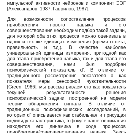
импульсной активности нейронов и компонент ЭЭГ
[
Александров, 1987
;
Гаврилов, 1987
]
.
Для возможности сопоставления процессов
приобретения нового навыка и его
совершенствования необходим подбор такой задачи,
для которой оба этих процесса можно оценивать в
одних и тех же единицах измерения (время ответа,
правильность и т.д.). В качестве наиболее
универсальной единицы измерения, пригодной как
для этапа приобретения навыка, так и для этапа его
совершенствования, нами был подобран
психофизический показатель d’. В отличие от
традиционного рассмотрения показателя d’ как
показателя меры сенсорной чувствительности
[
Green, 1966
]
, мы рассматриваем его как показатель
текущей результативности решения
психофизической задачи, построенной на модели
теории обнаружения сигнала. В отличие от
традиционных психофизических исследований, в
которых d’ описывается как стабильная и присущая
индивиду характеристика, в фокусе нашеговнимания
находится его динамика в ходе процессов
приобретения/совершенствования навыка. Здесь