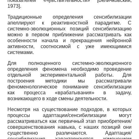
показателей «чувствительности»
[
Величковский,
1973
]
.
Традиционные определения сенсибилизации
апеллируют к реактивностной парадигме. С
системно-эволюционных позиций сенсибилизацию
можно в первом приближении рассматривать как
особенности начала и прекращения нейронной
активности, соотносимой с уже имеющимися
системами.
Для полноценного системно-эволюционного
определения феномена необходимо проведение
отдельной экспериментальной работы. Для
построения методики мы рассматривали
феноменологическое понимание сенсибилизации
как процесса «врабатывания» в задачу,
возникающего в ходе смены деятельности.
Несмотря на существование подходов, в которых
процессы адаптации/сенсибилизации могут
рассматриваться как первичный этап приобретения/
совершенствования навыка, с наших позиций они
существенно различаются. Адаптация/
сенсибилизация характеризуется изменением