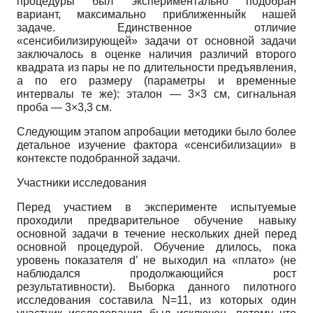
процедуры был экспериментально подобран
вариант, максимально приближенныйк нашей
задаче. Единственное отличие
«сенсибилизирующей» задачи от основной задачи
заключалось в оценке наличия различий второго
квадрата из пары не по длительности предъявления,
а по его размеру (параметры и временные
интервалы те же): эталон — 3×3 см, сигнальная
проба — 3×3,3 см.
Следующим этапом апробации методики было более
детальное изучение фактора «сенсибилизации» в
контексте подобранной задачи.
Участники исследования
Перед участием в эксперименте испытуемые
проходили предварительное обучение навыку
основной задачи в течение нескольких дней перед
основной процедурой. Обучение длилось, пока
уровень показателя d’ не выходил на «плато» (не
наблюдался продолжающийся рост
результативности). Выборка данного пилотного
исследования составила N=11, из которых один