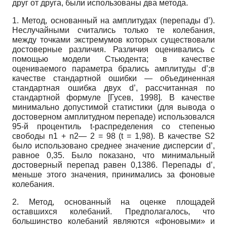
друг от друга, были использованы два метода.
1. Метод, основанный на амплитудах (перепады d’).
Неслучайными считались только те колебания,
между точками экстремумов которых существовали
достоверные различия. Различия оценивались с
помощью модели Стьюдента; в качестве
оцениваемого параметра брались амплитуды d’;в
качестве стандартной ошибки — объединенная
стандартная ошибка двух d’, рассчитанная по
стандартной формуле
[
Гусев, 1998
]
. В качестве
минимально допустимой статистики (для вывода о
достоверном амплитудном перепаде) использовался
95-й процентиль t-распределения со степенью
свободы n1 + n2— 2 = 98 (t = 1,98). В качестве S2
было использовано среднее значение дисперсии d’,
равное 0,35. Было показано, что минимальный
достоверный перепад равен 0,1386. Перепады d’,
меньше этого значения, принимались за фоновые
колебания.
2. Метод, основанный на оценке площадей
оставшихся колебаний. Предполагалось, что
большинство колебаний являются «фоновыми» и