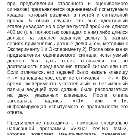
при предъявлении эталонного и оцениваемого
сигналов) предъявляется оцениваемый испытуемым
квадрат, который различен в пустой и сигнальной
пробах. В обоих случаях это был идентичный
эталону квадрат, но в случае пустой пробы он длился
400 мс (т. е. полностью совпадал с ним) либо длился
дольше на заранее заданную дельту (в разных
сериях применялись разные де
льты, см. методики к
Эксперименту 1 и Эксперименту 2). После окончания
предъявления оцениваемого сигнала испытуемый
должен был дать ответ, отличался ли по
длительности предъявления второй сигнал или нет.
Если отличался, его задачей было нажать клавишу
«→» на клавиатуре, если не отличался — «←». Во
время эксперимента указательный и безымянный
пальцы ведущей руки должны были располагаться
на двух указанных клавишах. После ответа
загоралась надпись «+1» или «—1»,
информирующая испытуемого о правильности его
ответа.
Предъявление проходило с помощью специально
написанной программы «Visual Yes-No test»2,
которая позволяет манипулировать размерами,