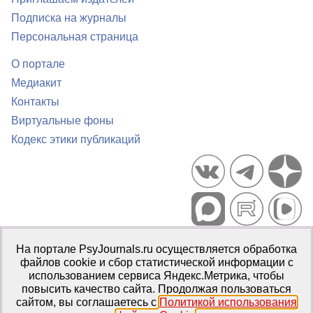
Подписка на журналы
Персональная страница
О портале
Медиакит
Контакты
Виртуальные фоны
Кодекс этики публикаций
Портал психологических изданий PsyJournals.ru, 2007–2026
На портале PsyJournals.ru осуществляется обработка
Правила использования материалов
файлов cookie и сбор статистической информации с
Свидетельство регистрации СМИ
Эл № ФС77-66447 от 14 июля
использованием сервиса Яндекс.Метрика, чтобы
2016 г.
повысить качество сайта. Продолжая пользоваться
сайтом, вы соглашаетесь с
Политикой использования
Издатель:
ФГБОУ ВО МГППУ