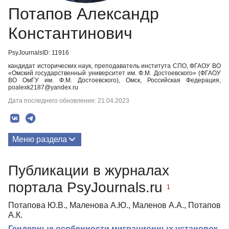
Потапов Александр
Константинович
PsyJournalsID: 11916
кандидат исторических наук, преподаватель института СПО, ФГАОУ ВО
«Омский государственный университет им. Ф.М. Достоевского» (ФГАОУ
ВО ОмГУ им. Ф.М. Достоевского), Омск, Российская Федерация,
poalexk2187@yandex.ru
Дата последнего обновления: 21.04.2023
Меню раздела
Публикации
Публикации в журналах
портала PsyJournals.ru
1
Потапова Ю.В., Маленова А.Ю., Маленов А.А., Потапов
А.К.
Гендерные особенности миграционных установок