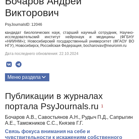
Бочаров Андрей
Викторович
PsyJournalsID: 12046
кандидат биологических наук, старший научный сотрудник, Научно-
исследовательский институт нейронаук и медицины (ФГБНУ
«НИИНМ»); Новосибирский государственный университет (ФГАОУ ВО
НГУ), Новосибирск, Российская Федерация, bocharovav@neuronm.ru
Дата последнего обновления: 22.10.2024
Меню раздела
Публикации
Публикации в журналах
портала PsyJournals.ru
1
Бочаров А.В., Савостьянов А.Н., Рудыч П.Д., Сапрыгин
А.Е., Таможников С.С., Князев Г.Г.
Связь фокуса внимания на себе и
чувствительности к искажениям собственного