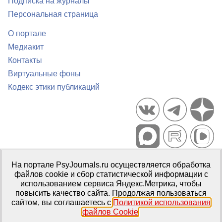
Подписка на журналы
Персональная страница
О портале
Медиакит
Контакты
Виртуальные фоны
Кодекс этики публикаций
Портал психологических изданий PsyJournals.ru, 2007–2026
На портале PsyJournals.ru осуществляется обработка
Правила использования материалов
файлов cookie и сбор статистической информации с
Свидетельство регистрации СМИ
Эл № ФС77-66447 от 14 июля
использованием сервиса Яндекс.Метрика, чтобы
2016 г.
повысить качество сайта. Продолжая пользоваться
сайтом, вы соглашаетесь с
Политикой использования
Издатель:
ФГБОУ ВО МГППУ
файлов Cookie
.
Репозиторий открытого доступа