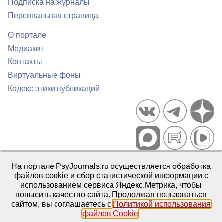
Подписка на журналы
Персональная страница
О портале
Медиакит
Контакты
Виртуальные фоны
Кодекс этики публикаций
Портал психологических изданий PsyJournals.ru, 2007–2026
На портале PsyJournals.ru осуществляется обработка
Правила использования материалов
файлов cookie и сбор статистической информации с
Свидетельство регистрации СМИ
Эл № ФС77-66447 от 14 июля
использованием сервиса Яндекс.Метрика, чтобы
2016 г.
повысить качество сайта. Продолжая пользоваться
сайтом, вы соглашаетесь с
Политикой использования
Издатель:
ФГБОУ ВО МГППУ
файлов Cookie
.