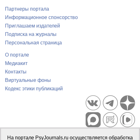
Партнеры портала
Информационное спонсорство
Приглашаем издателей
Подписка на журналы
Персональная страница
О портале
Медиакит
Контакты
Виртуальные фоны
Кодекс этики публикаций
Портал психологических изданий PsyJournals.ru, 2007–2026
На портале PsyJournals.ru осуществляется обработка