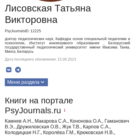
Лисовская Татьяна
Викторовна
PsyJournalsID: 12225
доктор педагогических наук, Кафедра основ специальной педагогики и
психологии, Институт инклюзивного образования , Белорусский
государственный педагогический университет имени Максима Танка,
Минск, Беларусь
Дата последнего обновления: 15.06.2023
Меню раздела
Публикации
Книги на портале
PsyJournals.ru
1
Камнев А.Н., Макарова С.А., Кононова О.А., Гаманович
В.Э., Дружиловская О.В., Жук Т.В., Карпов С.А.,
Колодицкая Н.Г., Королёва Г.М., Крюковская Н.В.,