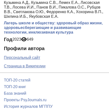
Кузьмина А.Д., Кузьмина С.В., Лемех Е.А., Лисовская
Т.В., Лосева И.И., Панов В.И., Пикалова О.С., Рубцов
В.В., Светлакова О.Ю., Федоренко К.А., Хохорина В.П.,
Шилина И.Б., Якубовская Е.А.
Лагерь школе и обществу: здоровый образ жизни,
здоровьесберегающие и развивающие
технологии, инклюзивная культура
Год
2023
649
Профили автора
Персональный сайт
Страница в Википедии
ТОП-20 статей
ТОП-20 книг
База знаний
Проекты PsyJournals.ru
История журналов МГППУ