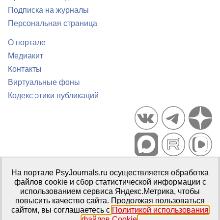
Подписка на журналы
Персональная страница
О портале
Медиакит
Контакты
Виртуальные фоны
Кодекс этики публикаций
Портал психологических изданий PsyJournals.ru, 2007–2026
На портале PsyJournals.ru осуществляется обработка
Правила использования материалов
файлов cookie и сбор статистической информации с
Свидетельство регистрации СМИ
Эл № ФС77-66447 от 14 июля
использованием сервиса Яндекс.Метрика, чтобы
2016 г.
повысить качество сайта. Продолжая пользоваться
сайтом, вы соглашаетесь с
Политикой использования
Издатель:
ФГБОУ ВО МГППУ
файлов Cookie
.