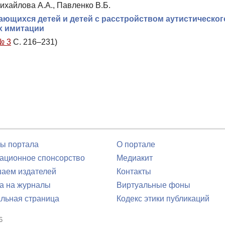
Михайлова А.А., Павленко В.Б.
ающихся детей и детей с расстройством аутистическог
х имитации
№ 3
С. 216–231)
ы портала
О портале
ционное спонсорство
Медиакит
аем издателей
Контакты
а на журналы
Виртуальные фоны
льная страница
Кодекс этики публикаций
6