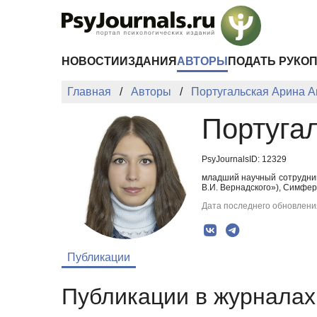
Перейти к основному содержанию
НОВОСТИ
ИЗДАНИЯ
АВТОРЫ
ПОДАТЬ РУКО
Главная
Авторы
Португальская Арина 
Португа
PsyJournalsID: 12329
младший научный сотрудник
В.И. Вернадского»), Симфер
Дата последнего обновления
Публикации
Публикации в журналах 