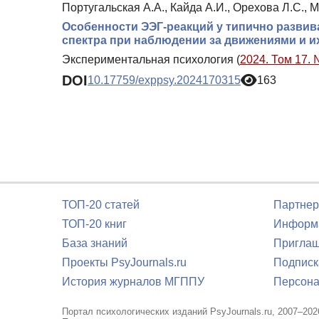
Португальская А.А., Кайда А.И., Орехова Л.С., 
Особенности ЭЭГ-реакций у типично развив
спектра при наблюдении за движениями и и
Экспериментальная психология (
2024. Том 17. 
DOI
10.17759/exppsy.2024170315
163
ТОП-20 статей
Партнер
ТОП-20 книг
Информа
База знаний
Приглаш
Проекты PsyJournals.ru
Подписк
История журналов МГППУ
Персона
Портал психологических изданий PsyJournals.ru, 2007–202